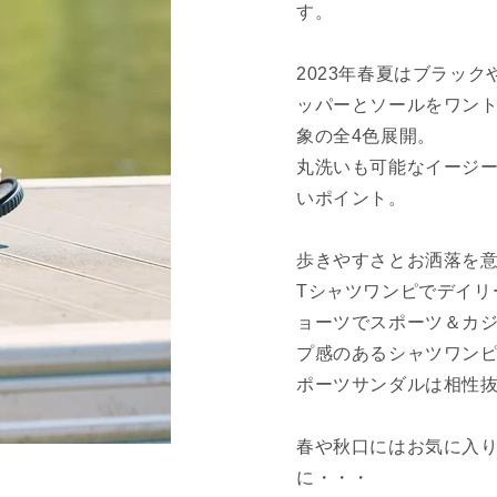
す。
2023年春夏はブラッ
ッパーとソールをワン
象の全4色展開。
丸洗いも可能なイージ
いポイント。
歩きやすさとお洒落を
Tシャツワンピでデイリ
ョーツでスポーツ＆カ
プ感のあるシャツワンピ
ポーツサンダルは相性
春や秋口にはお気に入
に・・・