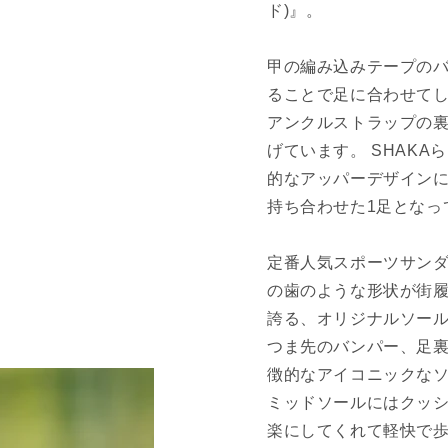
ド)』。
甲の編み込みテープの
ることで足に合わせて
アンクルストラップの
げています。 SHAK
的なアッパーデザイン
持ち合わせた1足となっ
定番人気スポーツサンダ
の歯のような形状が街
誇る、オリジナルソー
つま先のバンパー、足
徴的なアイコニックな
ミッドソールにはクッシ
楽にしてくれて軽快で