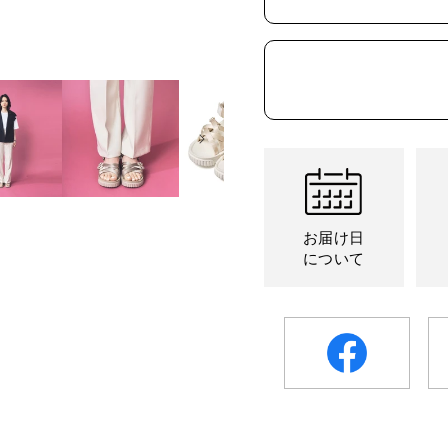
販
販
切
切
売
売
れ
れ
で
で
て
て
き
き
い
い
ま
ま
る
る
せ
せ
か
か
ん
ん
販
販
売
売
で
で
き
き
ま
ま
せ
せ
ん
ん
お届け日
について
facebook