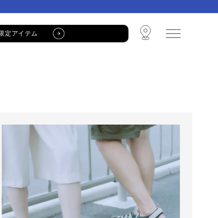
限定アイテム
🩴 POP-UP STORE🩴