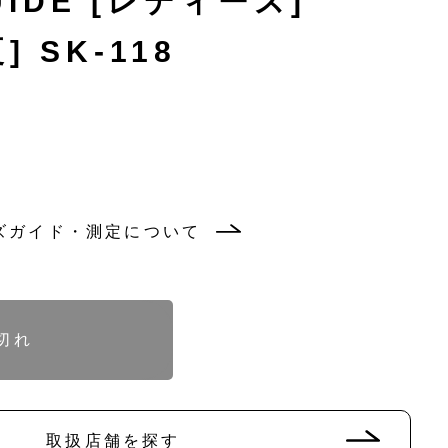
UIDE [レディース]
] SK-118
ズガイド・測定について
バ
バ
リ
リ
エ
エ
ー
ー
シ
シ
ョ
ョ
ン
ン
バ
バ
バ
は
は
リ
リ
リ
切れ
売
売
エ
エ
エ
り
り
ー
ー
ー
切
切
シ
シ
シ
れ
れ
ョ
ョ
ョ
て
て
ン
ン
ン
い
い
は
は
は
る
る
売
売
売
取扱店舗を探す
か
か
り
り
り