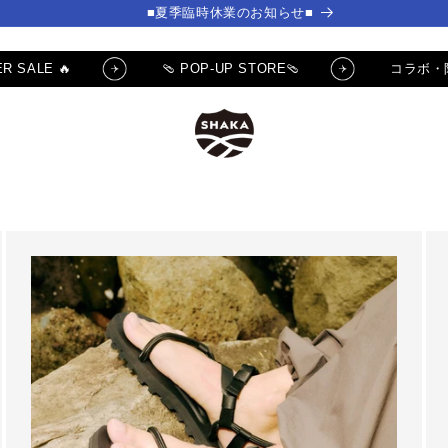
■夏季臨時休業のお知らせ■
R SALE 🔥
🩴 POP-UP STORE🩴
コラボ・
] ✨サムライチャンプルー
🔥 SUMMER SALE 🔥
クーポンGET