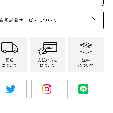
販
販
切
切
切
売
売
れ
れ
れ
で
で
て
て
て
き
き
い
い
い
ま
ま
る
る
る
せ
せ
自宅試着サービスについて
か
か
か
ん
ん
販
販
販
売
売
売
で
で
で
き
き
き
ま
ま
ま
せ
せ
せ
ん
ん
ん
配送
支払い方法
送料
について
について
について
twitter
Instagram
LINE