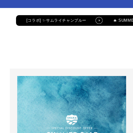
コンテ
コンテ
ンツに
ンツに
進む
進む
[コラボ] ✨サムライチャンプルー
🔥 SUMME
公式LINE新規登録でクーポンGET
[コラボ
コラボ・限定アイテム
公式LINE新規登録で