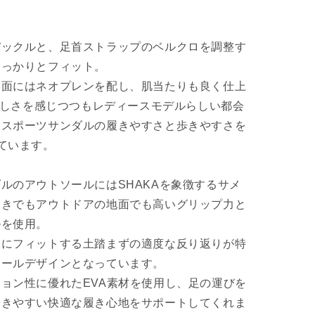
バックルと、足首ストラップのベルクロを調整す
しっかりとフィット。
裏面にはネオプレンを配し、肌当たりも良く仕上
Aらしさを感じつつもレディースモデルらしい都会
にスポーツサンダルの履きやすさと歩きやすさを
ています。
ルのアウトソールにはSHAKAを象徴するサメ
履きでもアウトドアの地面でも高いグリップ力と
ルを使用。
裏にフィットする土踏まずの適度な反り返りが特
ソールデザインとなっています。
ョン性に優れたEVA素材を使用し、足の運びを
歩きやすい快適な履き心地をサポートしてくれま