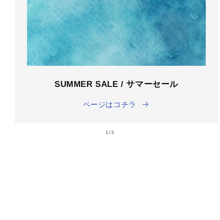
SUMMER SALE / サマーセール
ページはコチラ
の
1
/
3