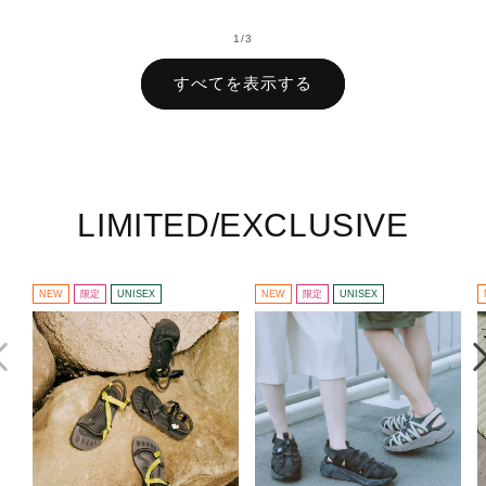
格
の
1
/
3
すべてを表示する
LIMITED/EXCLUSIVE
NEW
限定
UNISEX
NEW
限定
UNISEX