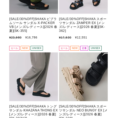
[SALE/30%OFF]SHAKA ビブラ
[SALE/30%OFF]SHAKA スポー
ムソール サンダル X-PACKER
ツサンダル ZAMPER EX [メン
VB [メンズ/レディース][2026 春
ズ/レディース][2026 春夏][SK-
夏][SK-355]
362]
通
セ
通
セ
¥23,980
¥16,786
¥17,930
¥12,551
常
ー
常
ー
価
ル
価
ル
セール
NEW
UNISEX
セール
NEW
定番
UNISEX
格
価
格
価
格
格
[SALE/30%OFF]SHAKA トング
[SALE/30%OFF]SHAKA スポー
サンダル KHAZANA THONG EX
ツサンダル NEO BUNGY EX [メ
[メンズ/レディース][2026 春夏]
ンズ/レディース][2026 春夏]