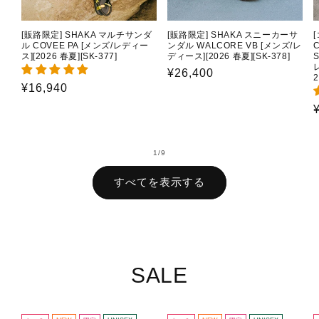
[販路限定] SHAKA マルチサンダ
[販路限定] SHAKA スニーカーサ
ル COVEE PA [メンズ/レディー
ンダル WALCORE VB [メンズ/レ
C
ス][2026 春夏][SK-377]
ディース][2026 春夏][SK-378]
通
¥26,400
2
通
¥16,940
常
常
価
価
格
格
の
1
/
9
すべてを表示する
SALE