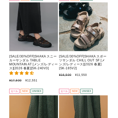
格
価
格
[SALE/30%OFF]SHAKA スニー
[SALE/30%OFF]SHAKA スポー
カーサンダル TABLE
ツサンダル CHILL OUT SF [メ
MOUNTAIN AT [メンズ/レディー
ンズ/レディース][2026 春夏]
ス][2026 春夏][SK-240V3]
[SK-185V2]
通
セ
¥16,500
¥11,550
常
ー
通
セ
¥17,930
¥12,551
価
ル
常
ー
格
価
価
ル
セール
NEW
UNISEX
セール
NEW
UNISEX
格
格
価
格