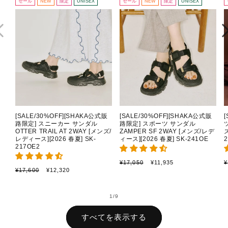
セール
NEW
限定
UNISEX
セール
NEW
限定
UNISEX
[SALE/30%OFF][SHAKA公式販
[SALE/30%OFF][SHAKA公式販
路限定] スニーカー サンダル
路限定] スポーツ サンダル
OTTER TRAIL AT 2WAY [メンズ/
ZAMPER SF 2WAY [メンズ/レデ
レディース][2026 春夏] SK-
ィース][2026 春夏] SK-241OE
2
217OE2
通
セ
¥17,050
¥11,935
¥
通
セ
¥17,600
¥12,320
常
ー
常
ー
価
ル
価
ル
格
価
格
価
の
1
/
9
格
格
すべてを表示する