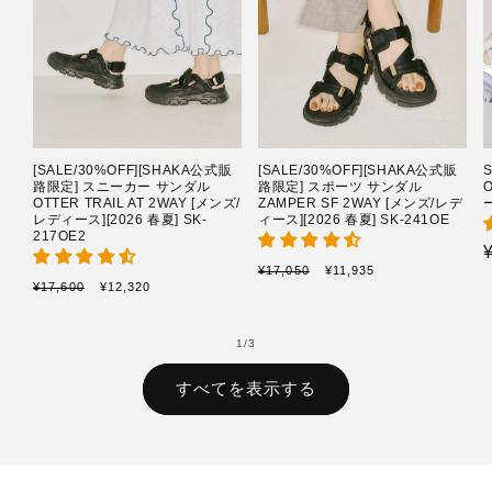
[SALE/30%OFF][SHAKA公式販
[SALE/30%OFF][SHAKA公式販
路限定] スニーカー サンダル
路限定] スポーツ サンダル
OTTER TRAIL AT 2WAY [メンズ/
ZAMPER SF 2WAY [メンズ/レデ
ー
レディース][2026 春夏] SK-
ィース][2026 春夏] SK-241OE
217OE2
通
セ
¥17,050
¥11,935
通
セ
¥17,600
¥12,320
常
ー
常
ー
価
ル
価
ル
格
価
格
価
の
1
/
3
格
格
すべてを表示する