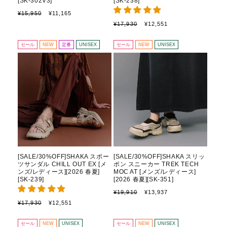
[SK-302V3]
[SK-238]
通
セ
¥15,950
¥11,165
常
ー
通
セ
¥17,930
¥12,551
価
ル
常
ー
格
価
価
ル
セール
NEW
定番
UNISEX
セール
NEW
UNISEX
格
格
価
格
[SALE/30%OFF]SHAKA スポー
[SALE/30%OFF]SHAKA スリッ
ツサンダル CHILL OUT EX [メ
ポン スニーカー TREK TECH
ンズ/レディース][2026 春夏]
MOC AT [メンズ/レディース]
[SK-239]
[2026 春夏][SK-351]
通
セ
¥19,910
¥13,937
常
ー
通
セ
¥17,930
¥12,551
価
ル
常
ー
格
価
価
ル
セール
NEW
UNISEX
セール
NEW
UNISEX
格