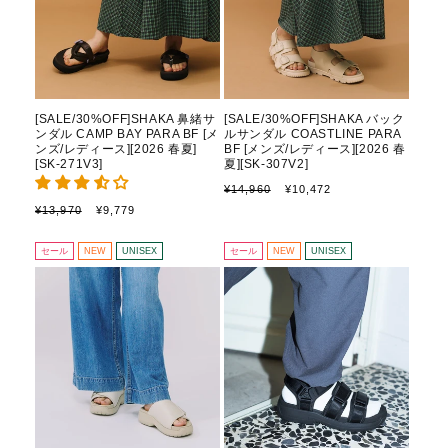
[SALE/30%OFF]SHAKA 鼻緒サ
[SALE/30%OFF]SHAKA バック
ンダル CAMP BAY PARA BF [メ
ルサンダル COASTLINE PARA
ンズ/レディース][2026 春夏]
BF [メンズ/レディース][2026 春
[SK-271V3]
夏][SK-307V2]
通
セ
¥14,960
¥10,472
常
ー
通
セ
¥13,970
¥9,779
価
ル
常
ー
格
価
価
ル
セール
NEW
UNISEX
セール
NEW
UNISEX
格
格
価
格