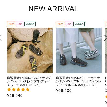
NEW ARRIVAL
NEW
限定
UNISEX
NEW
限定
UNISEX
[販路限定] SHAKA マルチサンダ
[販路限定] SHAKA スニーカーサ
ル COVEE PA [メンズ/レディー
ンダル WALCORE VB [メンズ/レ
C
ス][2026 春夏][SK-377]
ディース][2026 春夏][SK-378]
通
¥26,400
2
通
¥16,940
常
常
価
価
格