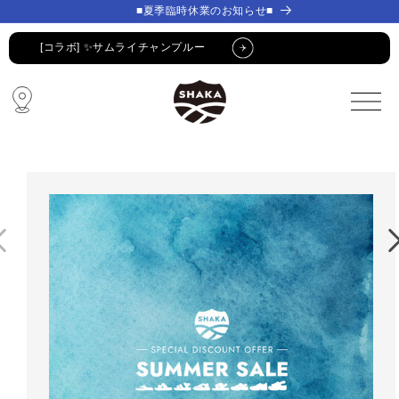
コンテ
コンテ
■夏季臨時休業のお知らせ■
ンツに
ンツに
進む
進む
[コラボ] ✨サムライチャンプルー
🔥 SUMMER SALE 🔥
🩴 POP-UP STORE🩴
コラボ・限定アイテム
公式LINE新規登録でクーポンGET
[コラボ] ✨サムライチャンプルー
🔥 SUMMER SALE 🔥
🩴 POP-UP STORE🩴
コラボ・限定アイテム
公式LINE新規登録でクーポンGET