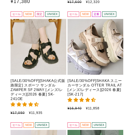
¡
通
¥17,380
通
セ
¥17,600
¥12,320
常
ー
常
価
ル
価
セール
NEW
限定
UNISEX
セール
NEW
定番
UNISEX
格
価
格
格
[SALE/30%OFF][SHAKA公式販
[SALE/30%OFF]SHAKA スニー
路限定] スポーツ サンダル
カーサンダル OTTER TRAIL AT
ZAMPER SF 2WAY [メンズ/レ
[メンズ/レディース][2026 春夏]
ディース][2026 春夏] SK-
[SK-217]
241OE
通
セ
¥16,940
¥11,858
通
セ
¥17,050
¥11,935
常
ー
常
ー
価
ル
価
ル
格
価
セール
NEW
UNISEX
セール
NEW
UNISEX
格
価
格
格