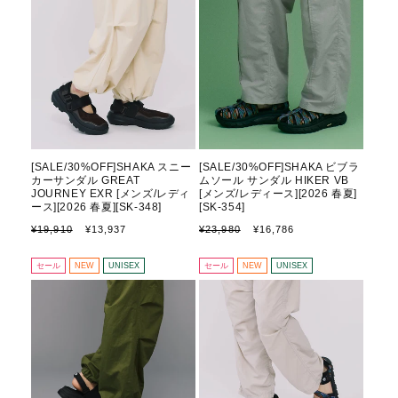
[SALE/30%OFF]SHAKA スニー
[SALE/30%OFF]SHAKA ビブラ
カーサンダル GREAT
ムソール サンダル HIKER VB
JOURNEY EXR [メンズ/レディ
[メンズ/レディース][2026 春夏]
ース][2026 春夏][SK-348]
[SK-354]
通
セ
通
セ
¥19,910
¥13,937
¥23,980
¥16,786
常
ー
常
ー
価
ル
価
ル
セール
NEW
UNISEX
セール
NEW
UNISEX
格
価
格
価
格
格