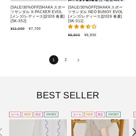
[SALE/30%OFF]SHAKA スポー
[SALE/30%OFF]SHAKA スポー
ツサンダル X-PACKER EVOL
ツサンダル NEO BUNGY EVOL
[メンズ/レディース][2026 春夏]
[メンズ/レディース][2026 春夏]
[SK-352]
[SK-311]
通
セ
¥11,000
¥7,700
常
ー
通
セ
¥9,900
¥6,930
価
ル
常
ー
格
価
価
ル
格
格
価
格
1
2
BEST SELLER
セール
NEW
限定
UNISEX
セール
NEW
限定
UNISEX