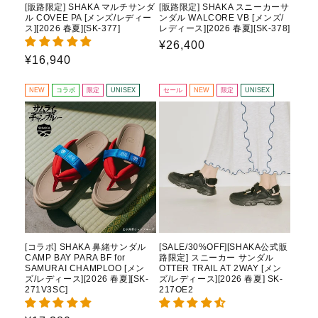
[販路限定] SHAKA マルチサンダ
[販路限定] SHAKA スニーカーサ
ル COVEE PA [メンズ/レディー
ンダル WALCORE VB [メンズ/
ス][2026 春夏][SK-377]
レディース][2026 春夏][SK-378]
通
¥26,400
通
¥16,940
常
常
価
価
格
NEW
コラボ
限定
UNISEX
セール
NEW
限定
UNISEX
格
[コラボ] SHAKA 鼻緒サンダル
[SALE/30%OFF][SHAKA公式販
CAMP BAY PARA BF for
路限定] スニーカー サンダル
SAMURAI CHAMPLOO [メン
OTTER TRAIL AT 2WAY [メン
ズ/レディース][2026 春夏][SK-
ズ/レディース][2026 春夏] SK-
271V3SC]
217OE2