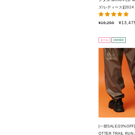
ンダル WRAPPED MO
ズ/レディース][2024 
通
セ
¥13,47
¥19,250
常
ー
価
ル
格
価
セール
UNISEX
格
[一部SALE/20%OF
OTTER TRAIL RU