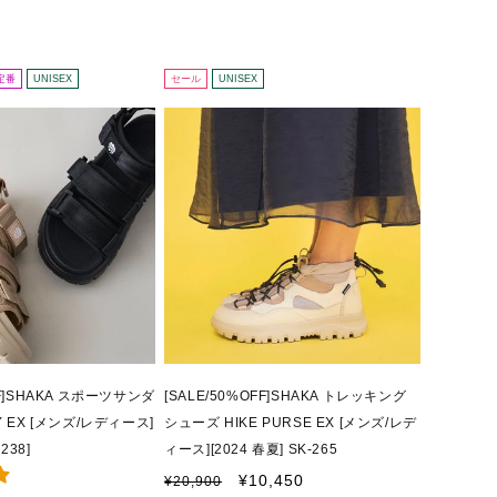
常
ー
価
ル
格
価
格
定番
UNISEX
セール
UNISEX
FF]SHAKA スポーツサンダ
[SALE/50%OFF]SHAKA トレッキング
Y EX [メンズ/レディース]
シューズ HIKE PURSE EX [メンズ/レデ
238]
ィース][2024 春夏] SK-265
通
セ
¥10,450
¥20,900