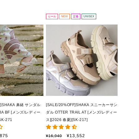
¡
セール
NEW
定番
UNISEX
FF]SHAKA 鼻緒 サンダル
[SALE/20%OFF]SHAKA スニーカーサン
ARA BF [メンズ/レディー
ダル OTTER TRAIL AT [メンズ/レディー
SK-271
ス][2026 春夏][SK-217]
通
セ
,875
¥13,552
¥16,940