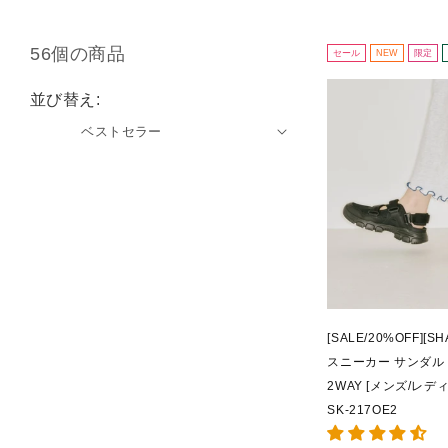
56個の商品
セール
NEW
限定
並び替え:
[SALE/20%OFF][
スニーカー サンダル OT
2WAY [メンズ/レディ
SK-217OE2