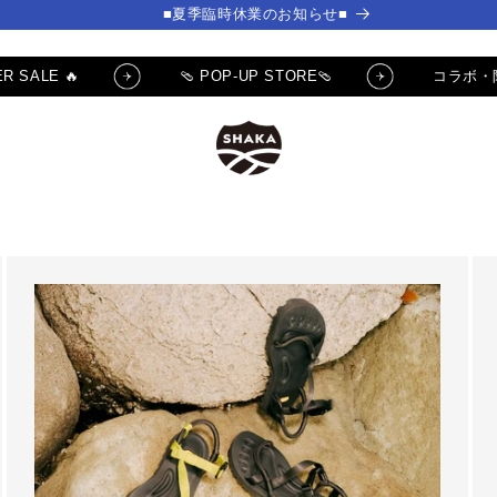
■夏季臨時休業のお知らせ■
R SALE 🔥
🩴 POP-UP STORE🩴
コラボ・
] ✨サムライチャンプルー
🔥 SUMMER SALE 🔥
クーポンGET