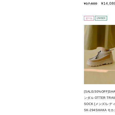
通
セ
¥14,08
¥17,600
常
ー
価
ル
格
価
セール
UNISEX
格
[SALE/30%OFF]S
ンダル OTTER TRAIL
SOCK [メンズ/レディ
SK-294SHAKA 