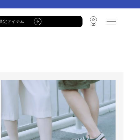
限定アイテム
🩴 POP-UP STORE🩴