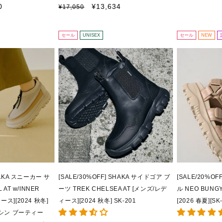
常
ー
通
セ
0
¥13,634
¥17,050
価
ル
常
ー
格
価
価
ル
格
格
価
セール
UNISEX
セール
NEW
格
HAKA スニーカー サ
[SALE/30%OFF] SHAKA サイドゴア ブ
[SALE/20%O
 AT w/INNER
ーツ TREK CHELSEA AT [メンズ/レデ
ル NEO BUNG
ース][2024 秋冬]
ィース][2024 秋冬] SK-201
[2026 春夏][SK-
モカシン ブーティー