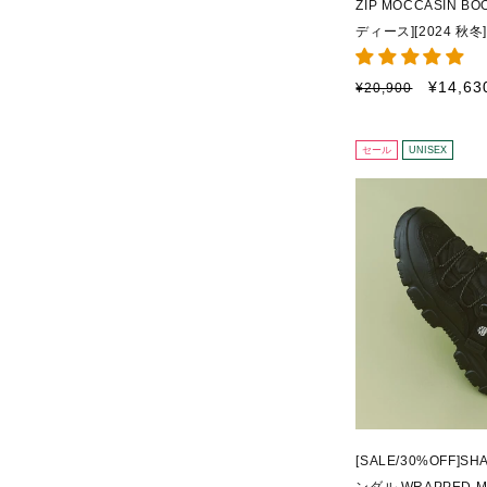
ZIP MOCCASIN BO
ディース][2024 秋冬] 
通
セ
¥14,63
¥20,900
常
ー
価
ル
格
価
セール
UNISEX
格
[SALE/30%OFF]S