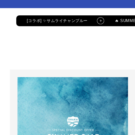
コンテ
コンテ
ンツに
ンツに
進む
進む
[コラボ] ✨サムライチャンプルー
🔥 SUMME
公式LINE新規登録でクーポンGET
[コラボ
コラボ・限定アイテム
公式LINE新規登録で