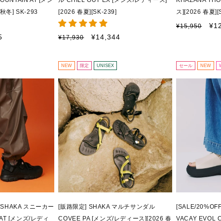
UNTAIN AT [メン
ル CHILL OUT EX [メンズ/レディース]
KHAZANA TH
秋冬] SK-293
[2026 春夏][SK-239]
ス][2026 春夏][
通
セ
¥1
¥15,950
常
ー
通
セ
5
¥14,344
¥17,930
価
ル
常
ー
格
価
価
ル
格
格
価
NEW
限定
UNISEX
セール
NEW
格
F]SHAKA スニーカー
[販路限定] SHAKA マルチサンダル
[SALE/20%O
N AT [メンズ/レディ
COVEE PA [メンズ/レディース][2026 春
VACAY EVOL