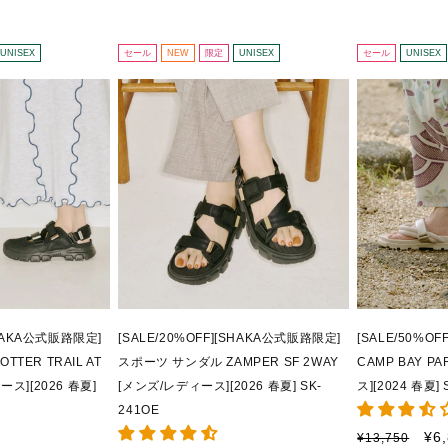
–
UNISEX
セール
NEW
限定
UNISEX
セール
UNISEX
SHAKA公式販路限定]
[SALE/20%OFF][SHAKA公式販路限定]
[SALE/50%O
TER TRAIL AT
スポーツ サンダル ZAMPER SF 2WAY
CAMP BAY P
ース][2026 春夏]
[メンズ/レディース][2026 春夏] SK-
ス][2024 春夏] 
241OE
通
セ
¥6
¥13,750