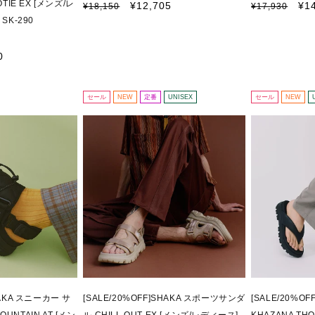
OTIE EX [メンズ/レ
通
セ
通
セ
¥12,705
¥1
¥18,150
¥17,930
常
ー
常
ー
SK-290
価
ル
価
ル
格
価
格
価
0
格
格
セール
NEW
定番
UNISEX
セール
NEW
HAKA スニーカー サ
[SALE/20%OFF]SHAKA スポーツサンダ
[SALE/20%O