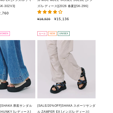
ONG EX [メンズ/レディー
ル MOC MULE TASSEL SUEDE [メン
SK-302V3]
ズ/レディース][2026 春夏][SK-296]
2,760
通
セ
¥15,136
¥18,920
常
ー
価
ル
格
価
WOMEN
セール
NEW
UNISEX
格
FF]SHAKA 厚底サンダル
[SALE/20%OFF]SHAKA スポーツサンダ
 CHUNKY [レディース]
ル ZAMPER EX [メンズ/レディース]