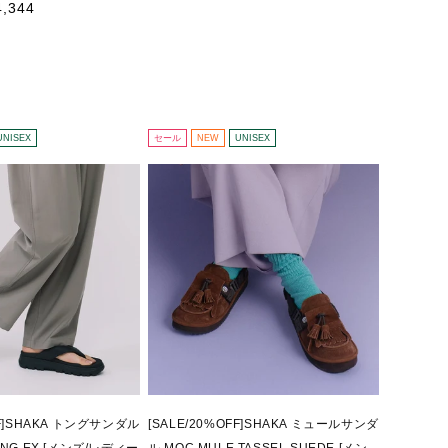
常
ー
4,344
価
ル
格
価
格
UNISEX
セール
NEW
UNISEX
FF]SHAKA トングサンダル
[SALE/20%OFF]SHAKA ミュールサンダ