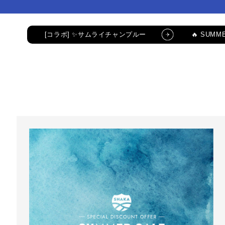
コンテ
コンテ
ンツに
ンツに
進む
進む
[コラボ] ✨サムライチャンプルー
🔥 SUMME
公式LINE新規登録でクーポンGET
[コラボ
コラボ・限定アイテム
公式LINE新規登録で