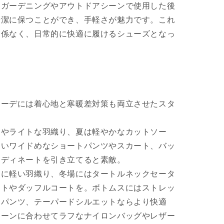
。ガーデニングやアウトドアシーンで使用した後
清潔に保つことができ、手軽さが魅力です。これ
関係なく、日常的に快適に履けるシューズとなっ
コーデには着心地と寒暖差対策も両立させたスタ
ツやライトな羽織り、夏は軽やかなカットソー
すいワイドめなショートパンツやスカート、バッ
ーディネートを引き立てると素敵。
ツに軽い羽織り、冬場にはタートルネックセータ
ットやダッフルコートを。ボトムスにはストレッ
イパンツ、テーパードシルエットならより快適
シーンに合わせてラフなナイロンバッグやレザー