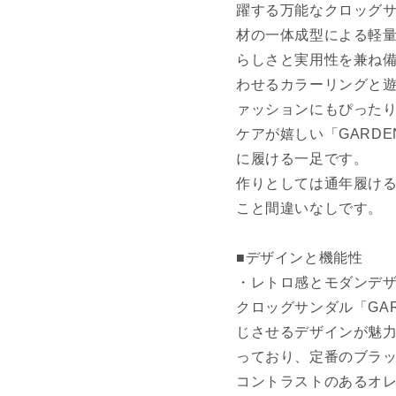
躍する万能なクロッグサ
材の一体成型による軽
らしさと実用性を兼ね
わせるカラーリングと
ァッションにもぴった
ケアが嬉しい「GARDE
に履ける一足です。
作りとしては通年履ける
こと間違いなしです。
■デザインと機能性
・レトロ感とモダンデ
クロッグサンダル「GAR
じさせるデザインが魅力
っており、定番のブラ
コントラストのあるオ