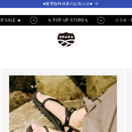
■夏季臨時休業のお知らせ■
R SALE 🔥
🩴 POP-UP STORE🩴
コラボ・
] ✨サムライチャンプルー
🔥 SUMMER SALE 🔥
クーポンGET