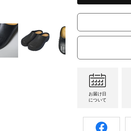
シ
シ
ョ
ョ
ン
ン
は
は
売
売
り
り
切
切
れ
れ
て
て
い
い
る
る
か
か
販
販
売
売
で
で
き
き
ま
ま
せ
せ
ん
ん
お届け日
について