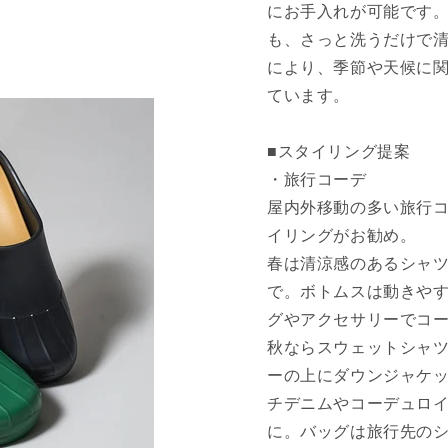
にお手入れが可能です
も、さっと洗うだけで
により、季節や天候に
ています。
■スタイリング提案
・旅行コーデ
屋内外移動の多い旅行
イリングがお勧め。
春は清涼感のあるシャ
で。ボトムスは動きや
グやアクセサリーでコ
秋ならスウェットシャ
ーの上にダウンジャケ
チデニムやコーデュロ
に。バッグは旅行先の