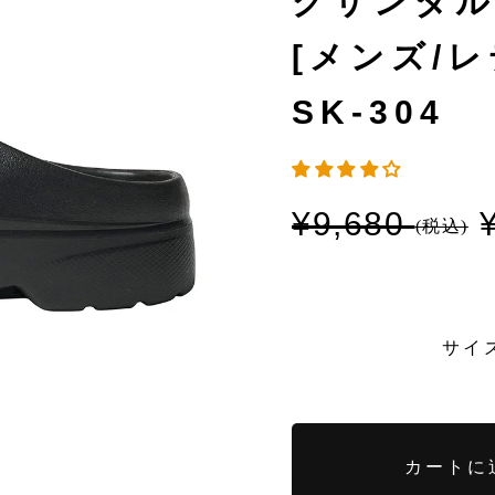
グサンダル 
[メンズ/レ
SK-304
¥9,680
通
セ
常
ー
価
ル
格
価
格
サイ
バ
バ
リ
リ
カートに
エ
エ
ー
ー