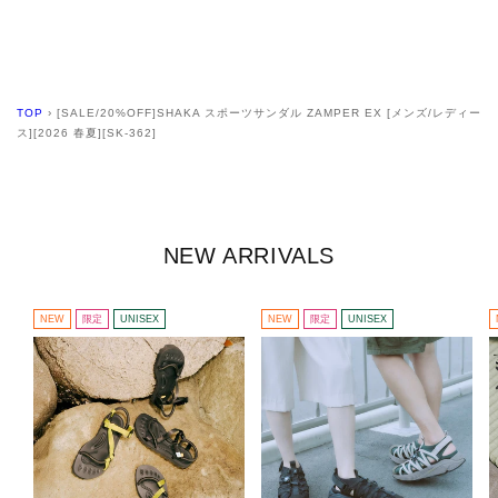
TOP
›
[SALE/20%OFF]SHAKA スポーツサンダル ZAMPER EX [メンズ/レディー
ス][2026 春夏][SK-362]
NEW ARRIVALS
NEW
限定
UNISEX
NEW
限定
UNISEX