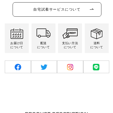
ン
は
売
自宅試着サービスについて
り
切
れ
て
い
る
か
販
売
お届け日
配送
支払い方法
送料
で
について
について
について
について
き
ま
せ
ん
facebook
twitter
Instagram
LINE