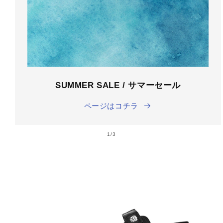
SUMMER SALE / サマーセール
ページはコチラ
の
1
/
3
商品情
報にス
キップ