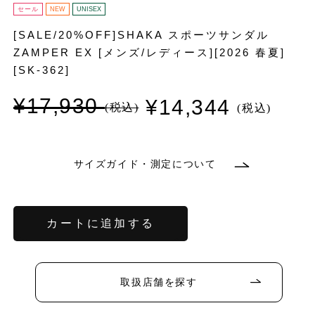
セール
NEW
UNISEX
[SALE/20%OFF]SHAKA スポーツサンダル
ZAMPER EX [メンズ/レディース][2026 春夏]
[SK-362]
¥17,930
¥14,344
通
セ
常
ー
価
ル
格
価
格
サイズガイド・測定について
カートに追加する
バ
リ
エ
取扱店舗を探す
ー
シ
ョ