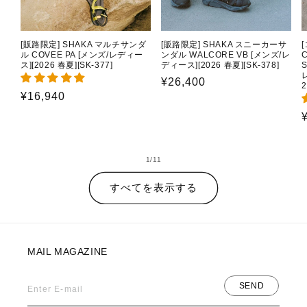
[販路限定] SHAKA マルチサンダ
[販路限定] SHAKA スニーカーサ
ル COVEE PA [メンズ/レディー
ンダル WALCORE VB [メンズ/レ
C
ス][2026 春夏][SK-377]
ディース][2026 春夏][SK-378]
通
¥26,400
2
通
¥16,940
常
常
価
価
格
格
の
1
/
11
すべてを表示する
MAIL MAGAZINE
SEND
Enter E-mail