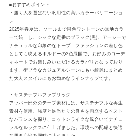
■おすすめポイント
・履く人を選ばない汎用性の高いカラーバリエーショ
ン
2025年春夏は、ソールまで同色ワントーンの無地カラ
ーで統一し、シックな定番のブラック(黒)、アーシーで
ナチュラルな印象のなトープ、ファッションの差し色
としても映えるボルドーの3色展開で、お好みのコーデ
ィネートでお楽しみいただけるカラバリとなっており
ます。街ブラなカジュアルシーンにも小綺麗にまとめ
た大人スタイルにもお勧めなラインナップです。
・サステナブルファブリック
アッパー部分のテープ素材には、サステナブルな再生
素材を使用。強度と足当たりの良さを両立するベスト
なバランスを探り、コットンライクな風合いでナチュ
ラルなルックスに仕上げました。環境への配慮と快適
な履き心地を同時に叶えました。