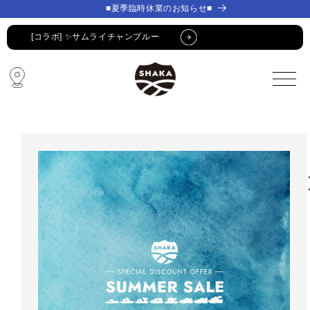
コンテ
コンテ
■夏季臨時休業のお知らせ■
ンツに
ンツに
進む
進む
[コラボ] ✨サムライチャンプルー
🔥 SUMMER SALE 🔥
🩴 POP-UP STORE🩴
コラボ・限定アイテム
公式LINE新規登録でクーポンGET
[コラボ] ✨サムライチャンプルー
🔥 SUMMER SALE 🔥
🩴 POP-UP STORE🩴
コラボ・限定アイテム
公式LINE新規登録でクーポンGET