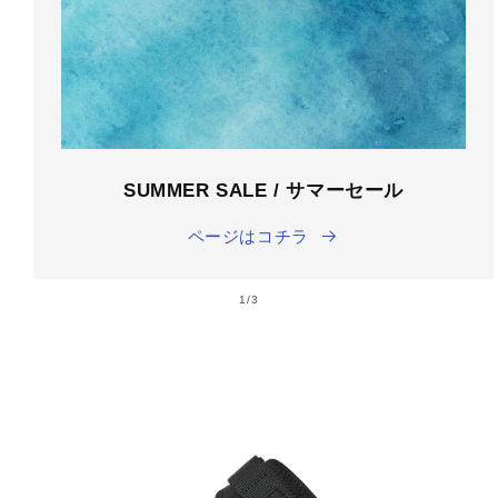
SUMMER SALE / サマーセール
ページはコチラ
の
1
/
3
商品情
報にス
キップ