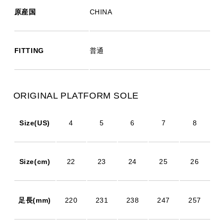
原産国
CHINA
FITTING
普通
ORIGINAL PLATFORM SOLE
Size(US)
4
5
6
7
8
Size(cm)
22
23
24
25
26
足長(mm)
220
231
238
247
257