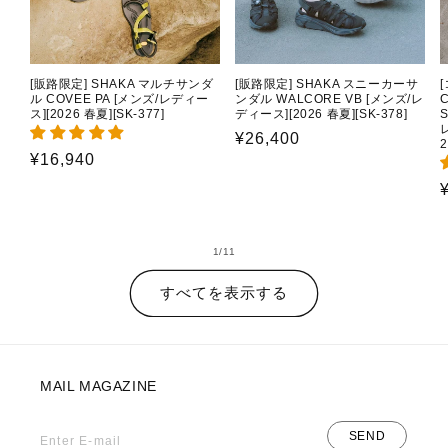
[販路限定] SHAKA マルチサンダ
[販路限定] SHAKA スニーカーサ
ル COVEE PA [メンズ/レディー
ンダル WALCORE VB [メンズ/レ
C
ス][2026 春夏][SK-377]
ディース][2026 春夏][SK-378]
通
¥26,400
2
通
¥16,940
常
常
価
価
格
格
の
1
/
11
すべてを表示する
MAIL MAGAZINE
SEND
Enter E-mail