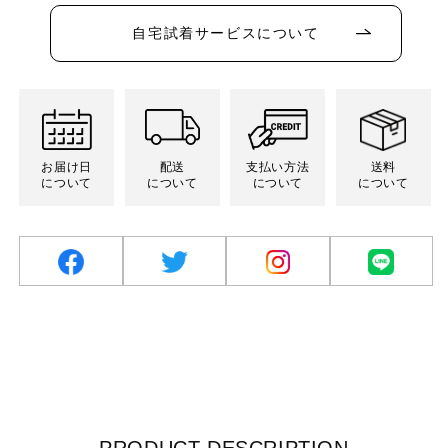
り
り
り
り
ン
販
販
販
切
切
切
切
は
売
売
売
れ
れ
れ
れ
売
自宅試着サービスについて
で
で
で
て
て
て
て
り
き
き
き
い
い
い
い
切
ま
ま
ま
る
る
る
る
れ
せ
せ
せ
か
か
か
か
て
ん
ん
ん
販
販
販
販
い
売
売
売
売
る
で
で
で
で
か
き
き
き
き
販
ま
ま
ま
ま
売
お届け日
配送
支払い方法
送料
せ
せ
せ
せ
で
ん
ん
ん
ん
について
について
について
について
き
ま
せ
ん
facebook
twitter
Instagram
LINE