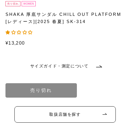
売り切れ
WOMEN
SHAKA 厚底サンダル CHILL OUT PLATFORM
[レディース][2025 春夏] SK-314
通
¥13,200
常
価
格
サイズガイド・測定について
バ
バ
バ
リ
リ
リ
エ
エ
エ
ー
ー
ー
シ
シ
シ
ョ
ョ
ョ
売り切れ
ン
ン
ン
バ
バ
バ
バ
は
は
は
リ
リ
リ
リ
売
売
売
エ
エ
エ
エ
り
り
り
ー
ー
ー
ー
バ
切
切
切
シ
シ
シ
シ
リ
れ
れ
れ
ョ
ョ
ョ
ョ
エ
取扱店舗を探す
て
て
て
ン
ン
ン
ン
ー
い
い
い
は
は
は
は
シ
る
る
る
売
売
売
売
ョ
か
か
か