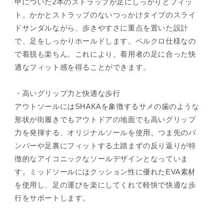
甲についた2本のストラップが足にしっかりとフィッ
ト。かかとストラップのないつっかけタイプのスライ
ドサンダルながら、歩きやすさに重点を置いた設計
で、足をしっかりホールドします。ベルクロ仕様なの
で着脱も楽ちん。これにより、着用者の足に合った快
適なフィット感を得ることができます。
・高いグリップ力と快適な歩行
アウトソールにはSHAKAを象徴するサメの歯のような
形状が街履きでもアウトドアの地面でも高いグリップ
力を発揮する、オリジナルソールを使用。つま先のバ
ンパーや足裏にフィットする土踏まずの反り返りが特
徴的なアイコニックなソールデザインとなっていま
す。ミッドソールにはクッション性に優れたEVA素材
を使用し、足の運びを楽にしてくれて軽快で快適な歩
行をサポートします。