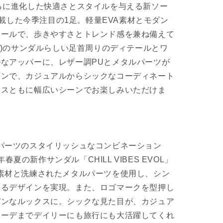
らに進化した快適さとスタイルを与える新ソー
を搭載した今季注目の1足。軽量EVA素材とモダン
ソールで、歩きやすさとトレンド感を兼ね備えて
ャカ)のサンダルらしい足首周りのディテールとワ
なアッパーに、レザー調PUとメタルパーツが
インで、カジュアルからシックなコーディネート
ースともに幅広いシーンでお楽しみいただけま
パーツのスタイリッシュなコンビネーション
5年春夏の新作サンダル「CHILL VIBES EVOL」
素材と洗練されたメタルパーツを使用し、シン
あるデザインを実現。また、ロゴマークを型押し
バンなルックスに。シックな見た目が、カジュア
コーデまでデイリーにも旅行にも大活躍してくれ