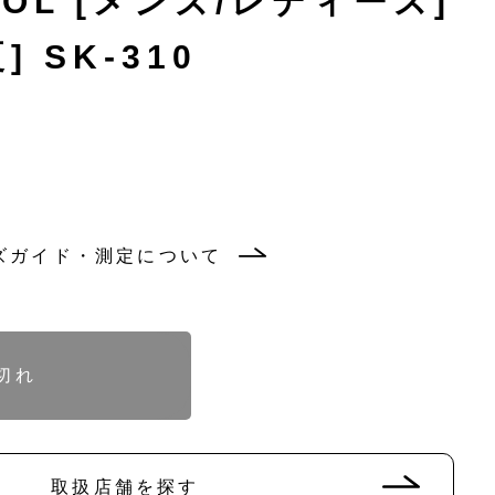
EVOL [メンズ/レディース]
] SK-310
ズガイド・測定について
バ
バ
リ
リ
エ
エ
ー
ー
シ
シ
ョ
ョ
ン
ン
バ
バ
バ
バ
は
は
リ
リ
リ
リ
切れ
売
売
エ
エ
エ
エ
り
り
ー
ー
ー
ー
切
切
シ
シ
シ
シ
れ
れ
ョ
ョ
ョ
ョ
て
て
ン
ン
ン
ン
い
い
は
は
は
は
る
る
売
売
売
売
取扱店舗を探す
か
か
り
り
り
り