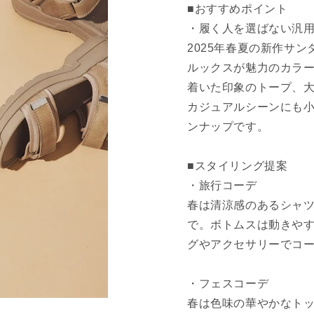
■おすすめポイント
・履く人を選ばない汎
2025年春夏の新作サ
ルックスが魅力のカラ
着いた印象のトープ、大
カジュアルシーンにも
ンナップです。
■スタイリング提案
・旅行コーデ
春は清涼感のあるシャ
で。ボトムスは動きや
グやアクセサリーでコ
・フェスコーデ
春は色味の華やかなト