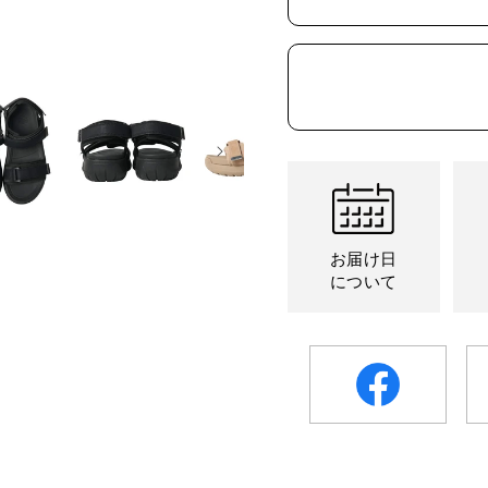
販
切
切
は
売
れ
れ
売
で
て
て
り
き
い
い
切
ま
る
る
れ
せ
か
か
て
ん
販
販
い
売
売
る
で
で
か
き
き
販
ま
ま
売
せ
せ
で
ん
ん
き
ま
せ
ん
お届け日
について
facebook