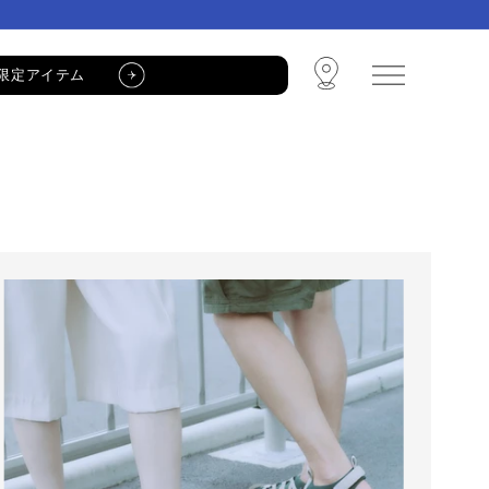
限定アイテム
🩴 POP-UP STORE🩴