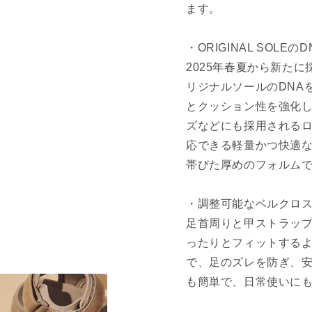
ます。
・ORIGINAL SOLE
2025年春夏から新たに
リジナルソールのDNA
とクッション性を強化
ズなどにも採用される
応できる軽量かつ快適
帯びた厚めのフォルム
・調整可能なベルクロ
足首周りと甲ストラッ
ったりとフィットする
で、足のズレを防ぎ、
も簡単で、日常使いに