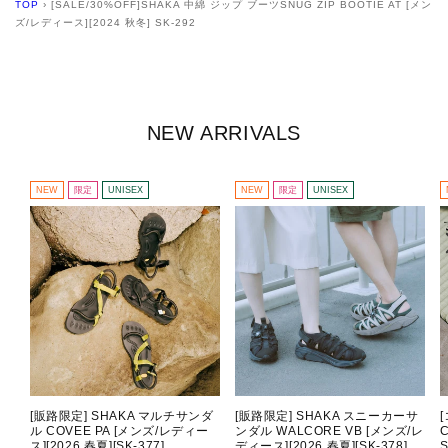
TOP
›
[SALE/30%OFF]SHAKA 中綿 ジップ ブーツSNUG ZIP BOOTIE AT [メン
ズ/レディース][2024 秋冬] SK-292
NEW ARRIVALS
NEW
限定
UNISEX
NEW
限定
UNISEX
[販路限定] SHAKA マルチサンダ
[販路限定] SHAKA スニーカーサ
ル COVEE PA [メンズ/レディー
ンダル WALCORE VB [メンズ/レ
C
ス][2026 春夏][SK-377]
ディース][2026 春夏][SK-378]