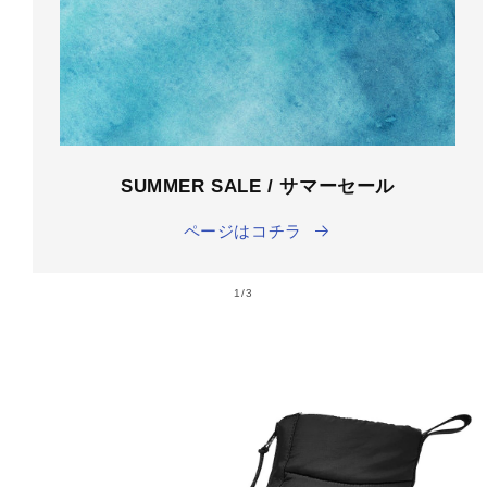
SUMMER SALE / サマーセール
ページはコチラ
の
1
/
3
商品情
報にス
キップ