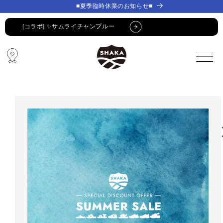
コンテ
コンテ
■夏季臨時休業のお知らせ■
ンツに
ンツに
進む
進む
[コラボ] ✨サムライチャンプルー
🔥 SUMMER SALE 🔥
🩴 POP-UP STORE🩴
コラボ・限定アイテム
公式LINE新規登録でクーポンGET
[コラボ] ✨サムライチャンプルー
🔥 SUMMER SALE 🔥
🩴 POP-UP STORE🩴
コラボ・限定アイテム
公式LINE新規登録でクーポンGET