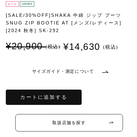
セール
UNISEX
[SALE/30%OFF]SHAKA 中綿 ジップ ブーツ
SNUG ZIP BOOTIE AT [メンズ/レディース]
[2024 秋冬] SK-292
¥20,900
¥14,630
通
セ
常
ー
価
ル
格
価
格
サイズガイド・測定について
バ
リ
エ
ー
シ
ョ
カートに追加する
ン
バ
バ
バ
は
リ
リ
リ
売
エ
エ
エ
り
ー
ー
ー
バ
バ
バ
バ
切
シ
シ
シ
リ
リ
リ
リ
れ
ョ
ョ
ョ
エ
エ
エ
エ
取扱店舗を探す
て
ン
ン
ン
ー
ー
ー
ー
バ
い
は
は
は
シ
シ
シ
シ
リ
る
売
売
売
ョ
ョ
ョ
ョ
エ