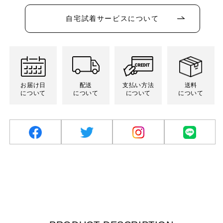
か
り
り
り
ン
ン
ン
ン
ー
販
切
切
切
は
は
は
は
シ
売
れ
れ
れ
売
売
売
売
自宅試着サービスについて
ョ
で
て
て
て
り
り
り
り
ン
き
い
い
い
切
切
切
切
は
ま
る
る
る
れ
れ
れ
れ
売
せ
か
か
か
て
て
て
て
り
ん
販
販
販
い
い
い
い
切
売
売
売
る
る
る
る
れ
で
で
で
か
か
か
か
て
き
き
き
販
販
販
販
い
ま
ま
ま
売
売
売
売
る
お届け日
配送
支払い方法
送料
せ
せ
せ
で
で
で
で
か
ん
ん
ん
について
について
について
について
き
き
き
き
販
ま
ま
ま
ま
売
せ
せ
せ
せ
で
ん
ん
ん
ん
き
ま
せ
ん
facebook
twitter
Instagram
LINE