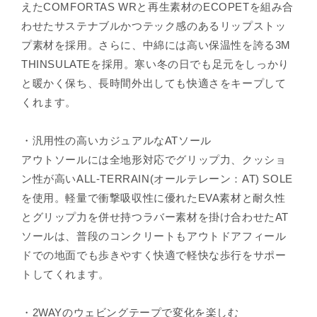
えたCOMFORTAS WRと再生素材のECOPETを組み合
わせたサステナブルかつテック感のあるリップストッ
プ素材を採用。さらに、中綿には高い保温性を誇る3M
THINSULATEを採用。寒い冬の日でも足元をしっかり
と暖かく保ち、長時間外出しても快適さをキープして
くれます。
・汎用性の高いカジュアルなATソール
アウトソールには全地形対応でグリップ力、クッショ
ン性が高いALL-TERRAIN(オールテレーン：AT) SOLE
を使用。軽量で衝撃吸収性に優れたEVA素材と耐久性
とグリップ力を併せ持つラバー素材を掛け合わせたAT
ソールは、普段のコンクリートもアウトドアフィール
ドでの地面でも歩きやすく快適で軽快な歩行をサポー
トしてくれます。
・2WAYのウェビングテープで変化を楽しむ