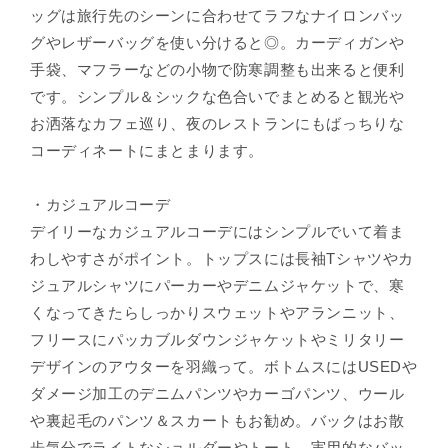
ッグは旅行先のシーンに合わせてラフなナイロンバッ
グやレザーバッグを使い分けると◎。カーディガンや
手袋、マフラーなどの小物で防寒調整も出来ると便利
です。シンプル＆シックな色合いでまとめると観光や
お洒落なカフェ巡り、夜のレストランにもばっちりな
コーディネートにまとまります。
・カジュアルコーデ
デイリーなカジュアルコーデにはシンプルでいて着ま
わしやすさがポイント。トップスには長袖Tシャツやカ
ジュアルシャツにパーカーやデニムジャケットで、寒
くなってきたらしっかりスウェットやアランニット、
フリースにパッカブルダウンジャケットやミリタリー
デザインのアウターを羽織って。ボトムスにはUSEDや
ダメージ加工のデニムパンツやカーゴパンツ、ウール
や裏起毛のパンツ＆スカートもお勧め。バックはお散
歩気分でライトなショルダーやトート、実用的なバッ