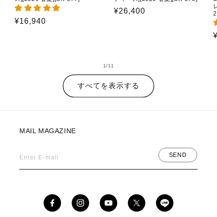
通
¥26,400
2
通
¥16,940
常
常
価
価
格
格
の
1
/
11
すべてを表示する
MAIL MAGAZINE
SEND
Enter E-mail
Facebook
Instagram
YouTube
X