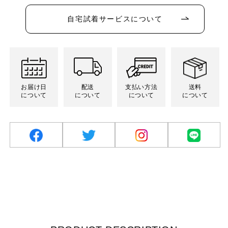
か
か
て
ン
ン
ン
ン
ー
販
販
い
は
は
は
は
シ
売
売
る
売
売
売
売
自宅試着サービスについて
ョ
で
で
か
り
り
り
り
ン
き
き
販
切
切
切
切
は
ま
ま
売
れ
れ
れ
れ
売
せ
せ
で
て
て
て
て
り
ん
ん
き
い
い
い
い
切
ま
る
る
る
る
れ
せ
か
か
か
か
て
ん
販
販
販
販
い
売
売
売
売
る
お届け日
配送
支払い方法
送料
で
で
で
で
か
について
について
について
について
き
き
き
き
販
ま
ま
ま
ま
売
せ
せ
せ
せ
で
ん
ん
ん
ん
き
ま
せ
ん
facebook
twitter
Instagram
LINE