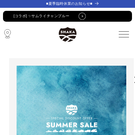
コンテ
コンテ
■夏季臨時休業のお知らせ■
ンツに
ンツに
進む
進む
[コラボ] ✨サムライチャンプルー
🔥 SUMMER SALE 🔥
🩴 POP-UP STORE🩴
コラボ・限定アイテム
公式LINE新規登録でクーポンGET
[コラボ] ✨サムライチャンプルー
🔥 SUMMER SALE 🔥
🩴 POP-UP STORE🩴
コラボ・限定アイテム
公式LINE新規登録でクーポンGET