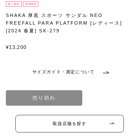
売り切れ
WOMEN
SHAKA 厚底 スポーツ サンダル NEO
FREEFALL PARA PLATFORM [レディース]
[2024 春夏] SK-279
通
¥13,200
常
価
格
サイズガイド・測定について
バ
バ
リ
リ
エ
エ
ー
ー
バ
シ
シ
リ
ョ
ョ
エ
売り切れ
ン
ン
ー
は
は
シ
売
売
ョ
り
り
ン
バ
バ
バ
バ
切
切
は
リ
リ
リ
リ
れ
れ
売
エ
エ
エ
エ
取扱店舗を探す
て
て
り
ー
ー
ー
ー
バ
い
い
切
シ
シ
シ
シ
リ
る
る
れ
ョ
ョ
ョ
ョ
エ