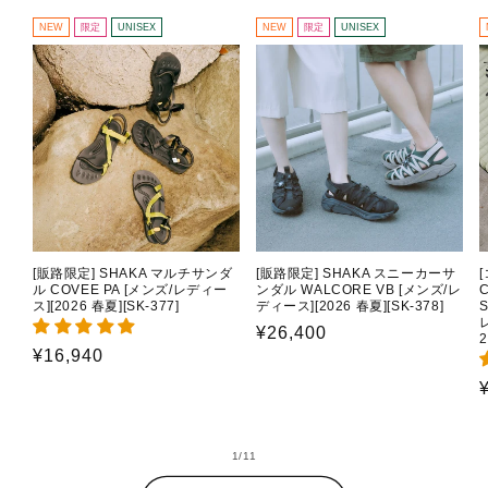
NEW
限定
UNISEX
NEW
限定
UNISEX
[販路限定] SHAKA マルチサンダ
[販路限定] SHAKA スニーカーサ
ル COVEE PA [メンズ/レディー
ンダル WALCORE VB [メンズ/レ
C
ス][2026 春夏][SK-377]
ディース][2026 春夏][SK-378]
通
¥26,400
2
通
¥16,940
常
常
価
価
格
格
の
1
/
11