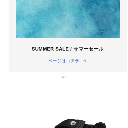
SUMMER SALE / サマーセール
ページはコチラ
の
1
/
3
商品情
報にス
キップ