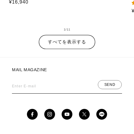
通
¥16,940
常
常
価
価
格
格
の
1
/
11
すべてを表示する
MAIL MAGAZINE
SEND
Enter E-mail
Facebook
Instagram
YouTube
X
(Twitter)