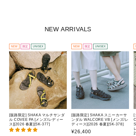
NEW ARRIVALS
NEW
限定
UNISEX
NEW
限定
UNISEX
[販路限定] SHAKA マルチサンダ
[販路限定] SHAKA スニーカーサ
ル COVEE PA [メンズ/レディー
ンダル WALCORE VB [メンズ/レ
C
ス][2026 春夏][SK-377]
ディース][2026 春夏][SK-378]
通
¥26,400
2