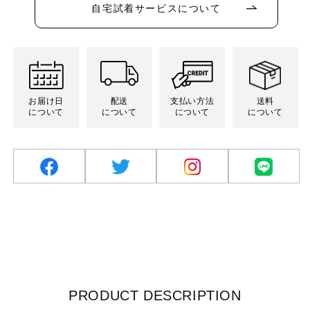
シ
シ
シ
シ
リ
売
売
売
る
れ
自宅試着サービスについて
ョ
ョ
ョ
ョ
エ
で
で
で
か
て
ン
ン
ン
ン
ー
き
き
き
販
い
は
は
は
は
シ
ま
ま
ま
売
る
売
売
売
売
ョ
せ
せ
せ
で
か
り
り
り
り
ン
ん
ん
ん
き
販
切
切
切
切
は
ま
売
れ
れ
れ
れ
売
せ
で
て
て
て
て
り
ん
き
い
い
い
い
切
ま
る
る
る
る
れ
お届け日
配送
支払い方法
送料
せ
か
か
か
か
て
について
について
について
について
ん
販
販
販
販
い
売
売
売
売
る
で
で
で
で
か
き
き
き
き
販
ま
ま
ま
ま
売
せ
せ
せ
せ
で
ん
ん
ん
ん
き
facebook
twitter
Instagram
LINE
ま
せ
ん
PRODUCT DESCRIPTION