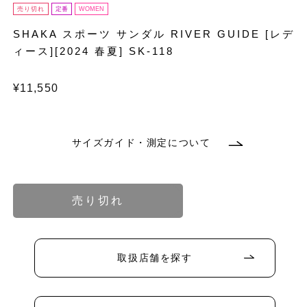
売り切れ
定番
WOMEN
SHAKA スポーツ サンダル RIVER GUIDE [レデ
ィース][2024 春夏] SK-118
通
¥11,550
常
価
格
サイズガイド・測定について
バ
バ
バ
リ
リ
リ
エ
エ
エ
ー
ー
ー
バ
シ
シ
シ
リ
ョ
ョ
ョ
エ
売り切れ
ン
ン
ン
ー
バ
は
は
は
シ
リ
売
売
売
ョ
エ
り
り
り
ン
ー
切
切
切
は
シ
れ
れ
れ
売
ョ
取扱店舗を探す
て
て
て
り
ン
バ
バ
バ
バ
い
い
い
切
は
リ
リ
リ
リ
る
る
る
れ
売
エ
エ
エ
エ
か
か
か
て
り
ー
ー
ー
ー
バ
販
販
販
い
切