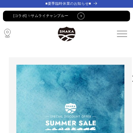
コンテ
コンテ
■夏季臨時休業のお知らせ■
ンツに
ンツに
進む
進む
[コラボ] ✨サムライチャンプルー
🔥 SUMMER SALE 🔥
🩴 POP-UP STORE🩴
コラボ・限定アイテム
公式LINE新規登録でクーポンGET
[コラボ] ✨サムライチャンプルー
🔥 SUMMER SALE 🔥
🩴 POP-UP STORE🩴
コラボ・限定アイテム
公式LINE新規登録でクーポンGET