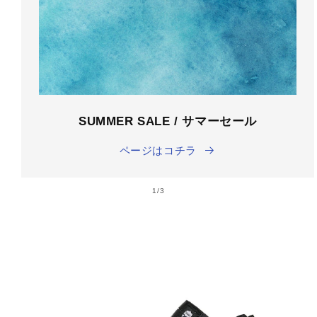
SUMMER SALE / サマーセール
ページはコチラ
の
1
/
3
商品情
報にス
キップ