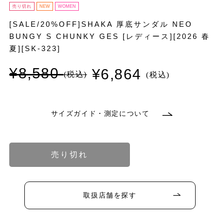
売り切れ
NEW
WOMEN
[SALE/20%OFF]SHAKA 厚底サンダル NEO
BUNGY S CHUNKY GES [レディース][2026 春
夏][SK-323]
¥8,580
¥6,864
通
セ
常
ー
価
ル
格
価
格
サイズガイド・測定について
バ
バ
リ
リ
エ
エ
ー
ー
シ
シ
ョ
ョ
売り切れ
ン
ン
バ
バ
バ
は
は
リ
リ
リ
売
売
エ
エ
エ
り
り
ー
ー
ー
切
切
シ
シ
シ
れ
れ
ョ
ョ
ョ
取扱店舗を探す
て
て
ン
ン
ン
い
い
は
は
は
る
る
売
売
売