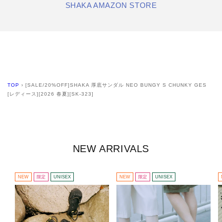
SHAKA AMAZON STORE
TOP
›
[SALE/20%OFF]SHAKA 厚底サンダル NEO BUNGY S CHUNKY GES
[レディース][2026 春夏][SK-323]
NEW ARRIVALS
NEW
限定
UNISEX
NEW
限定
UNISEX