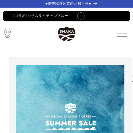
コンテ
コンテ
■夏季臨時休業のお知らせ■
ンツに
ンツに
進む
進む
[コラボ] ✨サムライチャンプルー
🔥 SUMMER SALE 🔥
🩴 POP-UP STORE🩴
コラボ・限定アイテム
公式LINE新規登録でクーポンGET
[コラボ] ✨サムライチャンプルー
🔥 SUMMER SALE 🔥
🩴 POP-UP STORE🩴
コラボ・限定アイテム
公式LINE新規登録でクーポンGET