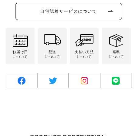
か
か
り
り
り
販
販
切
切
切
売
売
れ
れ
れ
自宅試着サービスについて
で
で
て
て
て
き
き
い
い
い
ま
ま
る
る
る
せ
せ
か
か
か
ん
ん
販
販
販
売
売
売
で
で
で
き
き
き
ま
ま
ま
お届け日
配送
支払い方法
送料
せ
せ
せ
ん
ん
ん
について
について
について
について
facebook
twitter
Instagram
LINE