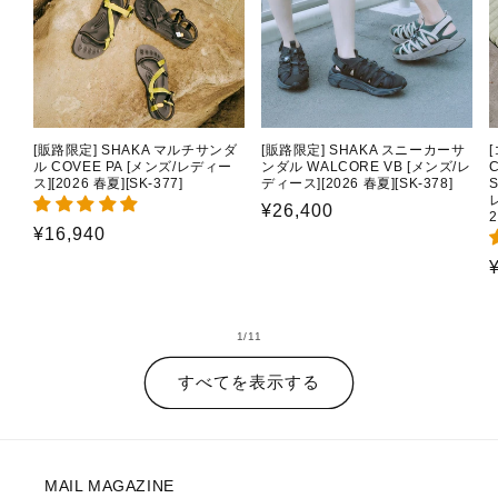
[販路限定] SHAKA マルチサンダ
[販路限定] SHAKA スニーカーサ
ル COVEE PA [メンズ/レディー
ンダル WALCORE VB [メンズ/レ
C
ス][2026 春夏][SK-377]
ディース][2026 春夏][SK-378]
通
¥26,400
2
通
¥16,940
常
常
価
価
格
格
の
1
/
11
すべてを表示する
MAIL MAGAZINE