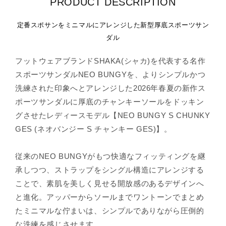
PRODUCT DESCRIPTION
定番スポサンをミニマルにアレンジした新型厚底スポーツサン
ダル
フットウェアブランドSHAKA(シャカ)を代表する名作
スポーツサンダルNEO BUNGYを、よりシンプルかつ
洗練された印象へとアレンジした2026年春夏の新作ス
ポーツサンダルに厚底のチャンキーソールをドッキン
グさせたレディースモデル【NEO BUNGY S CHUNKY
GES (ネオバンジー S チャンキー GES)】。
従来のNEO BUNGYがもつ快適なフィッティングを継
承しつつ、ストラップをシングル構造にアレンジする
ことで、素肌を美しく見せる開放感のあるデザインへ
と進化。アッパーからソールまでワントーンでまとめ
たミニマルな佇まいは、シンプルでありながら圧倒的
な洗練を感じさせます。