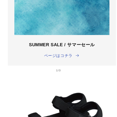
SUMMER SALE / サマーセール
ページはコチラ
の
1
/
3
商品情
報にス
キップ