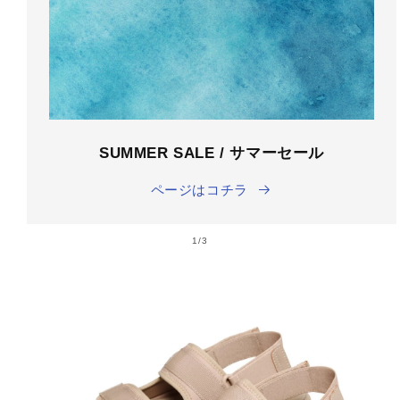
SUMMER SALE / サマーセール
ページはコチラ
の
1
/
3
商品情
報にス
キップ