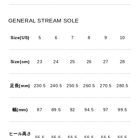
GENERAL STREAM SOLE
Size(US)
5
6
7
8
9
10
Size(cm)
23
24
25
26
27
28
足長(mm)
230.5
240.5
250.5
260.5
270.5
280.5
幅(mm)
87
89.5
92
94.5
97
99.5
ヒール高さ
55.5
55.5
55.5
55.5
55.5
55.5