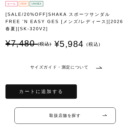
セール
NEW
UNISEX
[SALE/20%OFF]SHAKA スポーツサンダル
FREE 'N EASY GES [メンズ/レディース][2026
春夏][SK-320V2]
¥7,480
¥5,984
通
セ
常
ー
価
ル
格
価
格
サイズガイド・測定について
バ
リ
エ
ー
シ
ョ
カートに追加する
ン
バ
バ
バ
バ
は
リ
リ
リ
リ
売
エ
エ
エ
エ
り
ー
ー
ー
ー
バ
切
シ
シ
シ
シ
リ
れ
ョ
ョ
ョ
ョ
エ
取扱店舗を探す
て
ン
ン
ン
ン
ー
い
は
は
は
は
シ
る
売
売
売
売
ョ