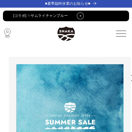
コンテ
コンテ
■夏季臨時休業のお知らせ■
ンツに
ンツに
進む
進む
[コラボ] ✨サムライチャンプルー
🔥 SUMMER SALE 🔥
🩴 POP-UP STORE🩴
コラボ・限定アイテム
公式LINE新規登録でクーポンGET
[コラボ] ✨サムライチャンプルー
🔥 SUMMER SALE 🔥
🩴 POP-UP STORE🩴
コラボ・限定アイテム
公式LINE新規登録でクーポンGET