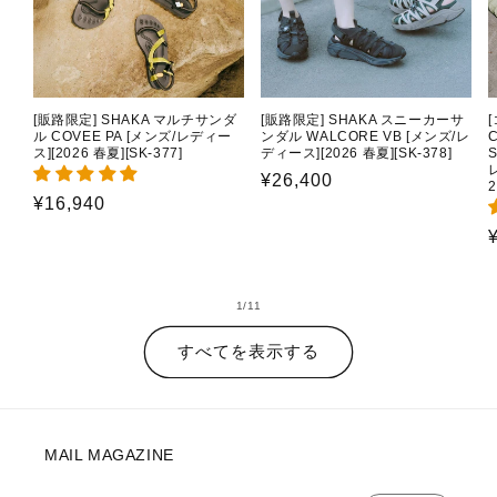
[販路限定] SHAKA マルチサンダ
[販路限定] SHAKA スニーカーサ
ル COVEE PA [メンズ/レディー
ンダル WALCORE VB [メンズ/レ
C
ス][2026 春夏][SK-377]
ディース][2026 春夏][SK-378]
通
¥26,400
2
通
¥16,940
常
常
価
価
格
格
の
1
/
11
すべてを表示する
MAIL MAGAZINE