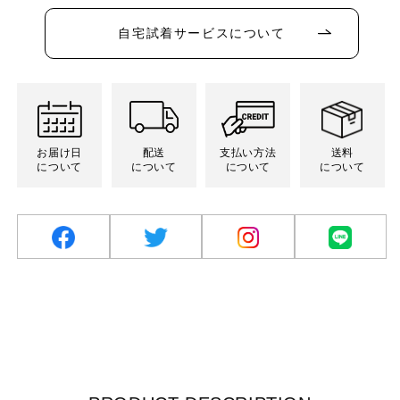
か
り
り
り
り
ン
販
切
切
切
切
は
売
れ
れ
れ
れ
売
自宅試着サービスについて
で
て
て
て
て
り
き
い
い
い
い
切
ま
る
る
る
る
れ
せ
か
か
か
か
て
ん
販
販
販
販
い
売
売
売
売
る
で
で
で
で
か
き
き
き
き
販
ま
ま
ま
ま
売
お届け日
配送
支払い方法
送料
せ
せ
せ
せ
で
ん
ん
ん
ん
について
について
について
について
き
ま
せ
ん
facebook
twitter
Instagram
LINE