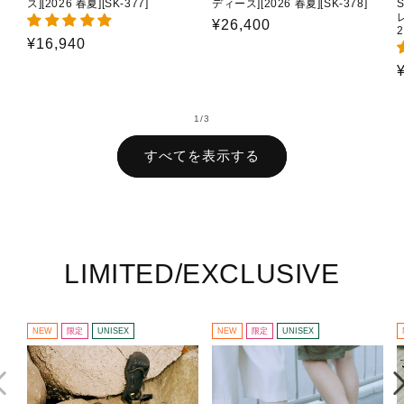
ス][2026 春夏][SK-377]
ディース][2026 春夏][SK-378]
通
¥26,400
2
通
¥16,940
常
常
価
価
格
格
の
1
/
3
すべてを表示する
LIMITED/EXCLUSIVE
NEW
限定
UNISEX
NEW
限定
UNISEX