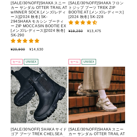
[SALE/30%OFF]SHAKA スニー
[SALE/30%OFF]SHAKA フロン
カー サンダル OTTER TRAIL AT
トジップ ブーツ TREK ZIP
w/INNER SOCK [メンズ/レディ
BOOTIE AT [メンズ/レディース]
ース][2024 秋冬] SK-
[2024 秋冬] SK-228
294SHAKA モカシン ブーティ
ー ZIP MOCCASIN BOOTIE EX
通
セ
[メンズ/レディース][2024 秋冬]
¥19,250
¥13,475
SK-290
常
ー
価
ル
格
価
通
セ
¥20,900
¥14,630
格
常
ー
価
ル
セール
UNISEX
セール
UNISEX
格
価
格
[SALE/30%OFF] SHAKA サイド
[SALE/30%OFF]SHAKA スニー
ゴア ブーツ TREK CHELSEA
カー サンダル OTTER TRAIL AT