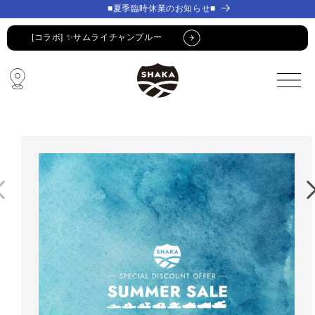
コンテ
コンテ
■夏季臨時休業のお知らせ■
ンツに
ンツに
進む
進む
[コラボ] ✨サムライチャンプルー
🔥 SUMMER SALE 🔥
🩴 POP-UP STORE🩴
コラボ・限定アイテム
公式LINE新規登録でクーポンGET
[コラボ] ✨サムライチャンプルー
🔥 SUMMER SALE 🔥
🩴 POP-UP STORE🩴
コラボ・限定アイテム
公式LINE新規登録でクーポンGET