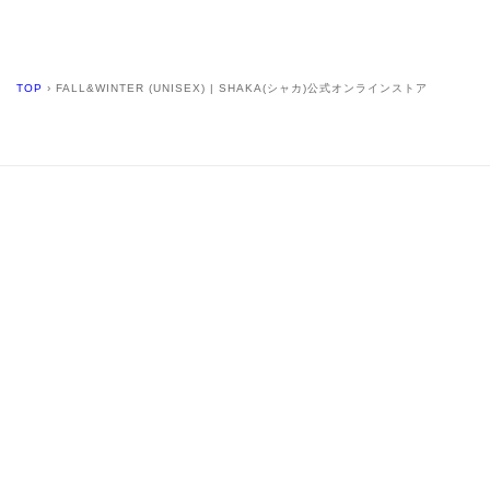
TOP
›
FALL&WINTER (UNISEX) | SHAKA(シャカ)公式オンラインストア
MAIL MAGAZINE
SEND
Enter E-mail
Facebook
Instagram
YouTube
X
(Twitter)
CONTACT
SUPPORT