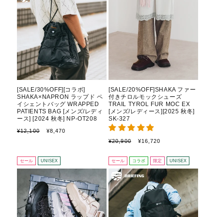
[SALE/30%OFF][コラボ]
[SALE/20%OFF]SHAKA ファー
SHAKA×NAPRON ラップド ペ
付きチロルモックシューズ
イシェントバッグ WRAPPED
TRAIL TYROL FUR MOC EX
PATIENTS BAG [メンズ/レディ
[メンズ/レディース][2025 秋冬]
ース] [2024 秋冬] NP-OT208
SK-327
通
セ
¥12,100
¥8,470
常
ー
通
セ
¥20,900
¥16,720
価
ル
常
ー
格
価
価
ル
セール
UNISEX
セール
コラボ
限定
UNISEX
格
格
価
格