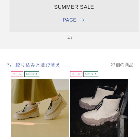
SUMMER SALE
PAGE
の
1
/
5
22個の商品
絞り込みと並び替え
セール
UNISEX
セール
UNISEX