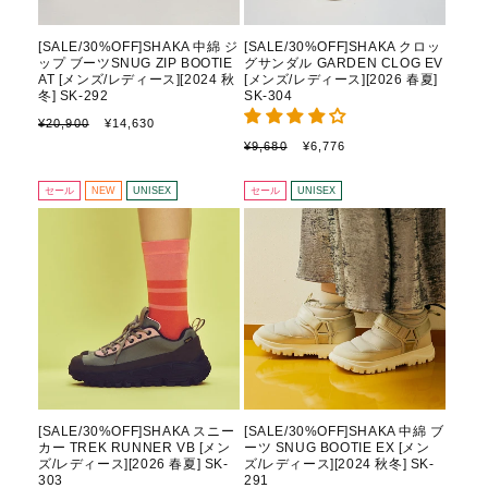
[SALE/30%OFF]SHAKA 中綿 ジ
[SALE/30%OFF]SHAKA クロッ
ップ ブーツSNUG ZIP BOOTIE
グサンダル GARDEN CLOG EV
AT [メンズ/レディース][2024 秋
[メンズ/レディース][2026 春夏]
冬] SK-292
SK-304
通
セ
¥20,900
¥14,630
常
ー
通
セ
¥9,680
¥6,776
価
ル
常
ー
格
価
価
ル
セール
NEW
UNISEX
セール
UNISEX
格
格
価
格
[SALE/30%OFF]SHAKA スニー
[SALE/30%OFF]SHAKA 中綿 ブ
カー TREK RUNNER VB [メン
ーツ SNUG BOOTIE EX [メン
ズ/レディース][2026 春夏] SK-
ズ/レディース][2024 秋冬] SK-
303
291