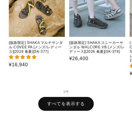
[販路限定] SHAKA マルチサンダ
[販路限定] SHAKA スニーカーサ
ル COVEE PA [メンズ/レディー
ンダル WALCORE VB [メンズ/レ
C
ス][2026 春夏][SK-377]
ディース][2026 春夏][SK-378]
通
¥26,400
2
通
¥16,940
常
常
価
価
格
格
の
1
/
9
すべてを表示する