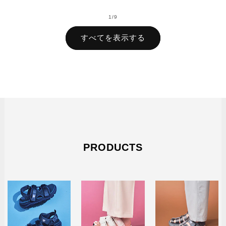
価
ル
格
価
格
価
の
1
/
9
格
格
すべてを表示する
PRODUCTS