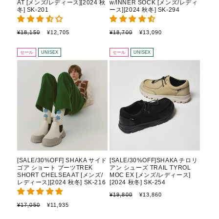
¡
AT [メンズ/レディース][2024 秋
w/INNER SOCK [メンズ/レディ
冬] SK-201
ース][2024 秋冬] SK-294
通
セ
通
セ
¥18,150
¥12,705
¥18,700
¥13,090
常
ー
常
ー
価
ル
価
ル
セール
UNISEX
セール
UNISEX
格
価
格
価
格
格
[SALE/30%OFF] SHAKA サイド
[SALE/30%OFF]SHAKA チロリ
ゴア ショート ブーツTREK
アン シューズ TRAIL TYROL
SHORT CHELSEA AT [メンズ/
MOC EX [メンズ/レディース]
レディース][2024 秋冬] SK-216
[2024 秋冬] SK-254
通
セ
¥19,800
¥13,860
常
ー
通
セ
¥17,050
¥11,935
価
ル
常
ー