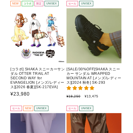
格
価
価
ル
NEW
コラボ
限定
UNISEX
セール
UNISEX
格
格
価
格
[コラボ] SHAKA スニーカーサン
[SALE/30%OFF]SHAKA スニー
ダル OTTER TRAIL AT
カー サンダル WRAPPED
SECOND WAY for
MOUNTAIN AT [メンズ/レディー
EVANGELION [メンズ/レディー
ス][2024 秋冬] SK-293
ス][2026 春夏][SK-217EVA]
通
¥23,980
通
セ
¥19,250
¥13,475
常
常
ー
価
ル
価
セール
NEW
UNISEX
セール
UNISEX
格
価
格
格