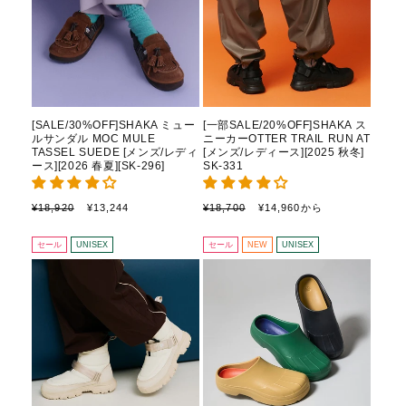
[SALE/30%OFF]SHAKA ミュー
[一部SALE/20%OFF]SHAKA ス
ルサンダル MOC MULE
ニーカーOTTER TRAIL RUN AT
TASSEL SUEDE [メンズ/レディ
[メンズ/レディース][2025 秋冬]
ース][2026 春夏][SK-296]
SK-331
通
セ
通
セ
¥18,920
¥13,244
¥18,700
¥14,960から
常
ー
常
ー
価
ル
価
ル
セール
UNISEX
セール
NEW
UNISEX
格
価
格
価
格
格