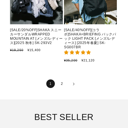
[SALE/20%OFF]SHAKA スニー
[SALE/40%OFF][コラ
カーサンダルWRAPPED
ボ]SHAKA×BRIEFING バックパ
MOUNTAIN AT [メンズ/レディー
ック LIGHT PACK [メンズ/レデ
ス][2025 秋冬] SK-293V2
ィース] [2025年春夏] SK-
SG007BR
通
セ
¥19,250
¥15,400
常
ー
価
ル
通
セ
¥35,200
¥21,120
格
価
常
ー
格
価
ル
格
価
格
1
2
BEST SELLER