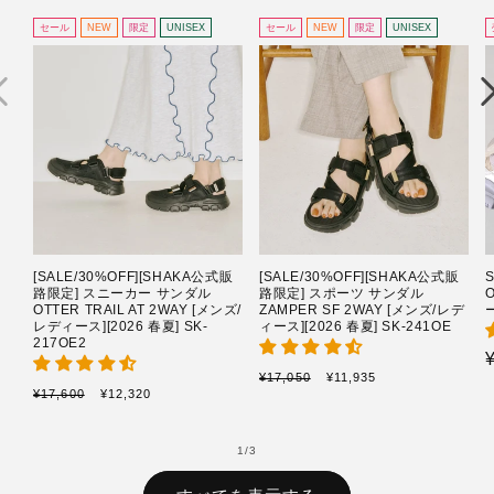
セール
NEW
限定
UNISEX
セール
NEW
限定
UNISEX
[SALE/30%OFF][SHAKA公式販
[SALE/30%OFF][SHAKA公式販
路限定] スニーカー サンダル
路限定] スポーツ サンダル
OTTER TRAIL AT 2WAY [メンズ/
ZAMPER SF 2WAY [メンズ/レデ
ー
レディース][2026 春夏] SK-
ィース][2026 春夏] SK-241OE
217OE2
通
セ
¥17,050
¥11,935
通
セ
¥17,600
¥12,320
常
ー
常
ー
価
ル
価
ル
格
価
格
価
の
1
/
3
格
格