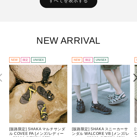
すべてを表示する
NEW ARRIVAL
NEW
限定
UNISEX
NEW
限定
UNISEX
[販路限定] SHAKA マルチサンダ
[販路限定] SHAKA スニーカーサ
ル COVEE PA [メンズ/レディー
ンダル WALCORE VB [メンズ/レ
C