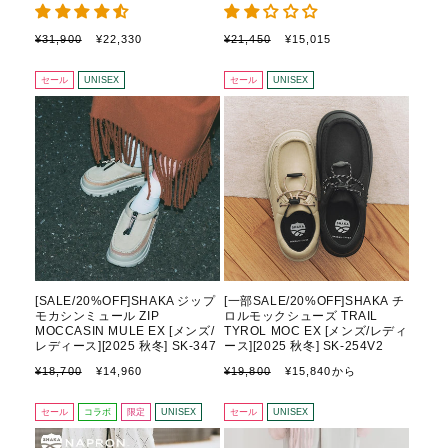
通
セ
通
セ
¥31,900
¥22,330
¥21,450
¥15,015
常
ー
常
ー
価
ル
価
ル
セール
UNISEX
セール
UNISEX
格
価
格
価
格
格
[SALE/20%OFF]SHAKA ジップ
[一部SALE/20%OFF]SHAKA チ
モカシンミュール ZIP
ロルモックシューズ TRAIL
MOCCASIN MULE EX [メンズ/
TYROL MOC EX [メンズ/レディ
レディース][2025 秋冬] SK-347
ース][2025 秋冬] SK-254V2
通
セ
通
セ
¥18,700
¥14,960
¥19,800
¥15,840から
常
ー
常
ー
価
ル
価
ル
セール
コラボ
限定
UNISEX
セール
UNISEX
格
価
格
価
格
格