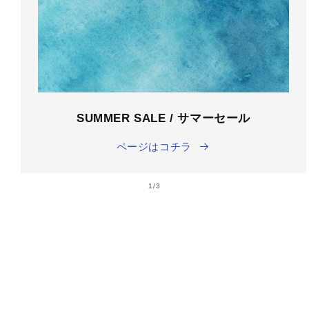
SUMMER SALE / サマーセール
ページはコチラ
の
1
/
3