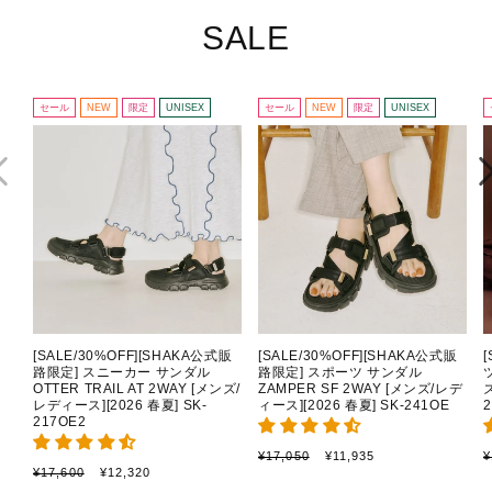
SALE
セール
NEW
限定
UNISEX
セール
NEW
限定
UNISEX
[SALE/30%OFF][SHAKA公式販
[SALE/30%OFF][SHAKA公式販
路限定] スニーカー サンダル
路限定] スポーツ サンダル
OTTER TRAIL AT 2WAY [メンズ/
ZAMPER SF 2WAY [メンズ/レデ
レディース][2026 春夏] SK-
ィース][2026 春夏] SK-241OE
2
217OE2
通
セ
¥17,050
¥11,935
¥
通
セ
¥17,600
¥12,320
常
ー
常
ー
価
ル