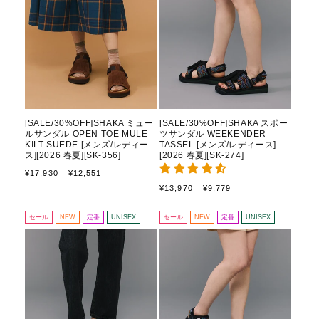
[SALE/30%OFF]SHAKA ミュー
[SALE/30%OFF]SHAKA スポー
ルサンダル OPEN TOE MULE
ツサンダル WEEKENDER
KILT SUEDE [メンズ/レディー
TASSEL [メンズ/レディース]
ス][2026 春夏][SK-356]
[2026 春夏][SK-274]
通
セ
¥17,930
¥12,551
常
ー
通
セ
¥13,970
¥9,779
価
ル
常
ー
格
価
価
ル
セール
NEW
定番
UNISEX
セール
NEW
定番
UNISEX
格
格
価
格