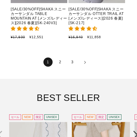
[SALE/30%OFF]SHAKA スニー
[SALE/30%OFF]SHAKA スニー
カーサンダル TABLE
カーサンダル OTTER TRAIL AT
MOUNTAIN AT [メンズ/レディー
[メンズ/レディース][2026 春夏]
ス][2026 春夏][SK-240V3]
[SK-217]
通
セ
通
セ
¥17,930
¥12,551
¥16,940
¥11,858
常
ー
常
ー
価
ル
価
ル
格
価
格
価
格
格
1
2
3
BEST SELLER
セール
NEW
限定
UNISEX
セール
NEW
限定
UNISEX