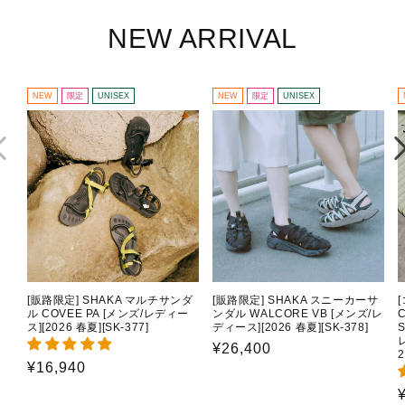
NEW ARRIVAL
NEW
限定
UNISEX
NEW
限定
UNISEX
[販路限定] SHAKA マルチサンダ
[販路限定] SHAKA スニーカーサ
ル COVEE PA [メンズ/レディー
ンダル WALCORE VB [メンズ/レ
C
ス][2026 春夏][SK-377]
ディース][2026 春夏][SK-378]
通
¥26,400
2
通
¥16,940
常
常
価