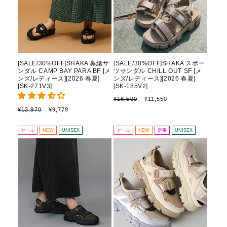
[SALE/30%OFF]SHAKA 鼻緒サ
[SALE/30%OFF]SHAKA スポー
ンダル CAMP BAY PARA BF [メ
ツサンダル CHILL OUT SF [メ
ンズ/レディース][2026 春夏]
ンズ/レディース][2026 春夏]
[SK-271V3]
[SK-185V2]
通
セ
¥16,500
¥11,550
常
ー
通
セ
¥13,970
¥9,779
価
ル
常
ー
格
価
価
ル
セール
NEW
UNISEX
セール
NEW
定番
UNISEX
格
格
価
格