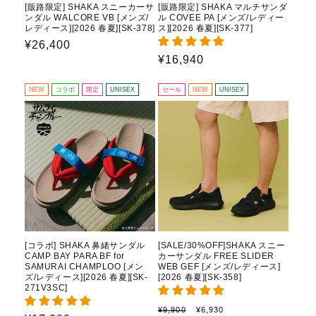
[販路限定] SHAKA スニーカーサ
[販路限定] SHAKA マルチサンダ
ンダル WALCORE VB [メンズ/
ル COVEE PA [メンズ/レディー
レディース][2026 春夏][SK-378]
ス][2026 春夏][SK-377]
通
¥26,400
通
¥16,940
常
常
価
価
格
NEW
コラボ
限定
UNISEX
セール
NEW
UNISEX
格
[コラボ] SHAKA 鼻緒サンダル
[SALE/30%OFF]SHAKA スニー
CAMP BAY PARA BF for
カーサンダル FREE SLIDER
SAMURAI CHAMPLOO [メン
WEB GEF [メンズ/レディース]
ズ/レディース][2026 春夏][SK-
[2026 春夏][SK-358]
271V3SC]
通
セ
¥9,900
¥6,930