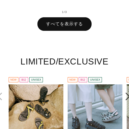
価
格
格
の
1
/
3
すべてを表示する
LIMITED/EXCLUSIVE
NEW
限定
UNISEX
NEW
限定
UNISEX