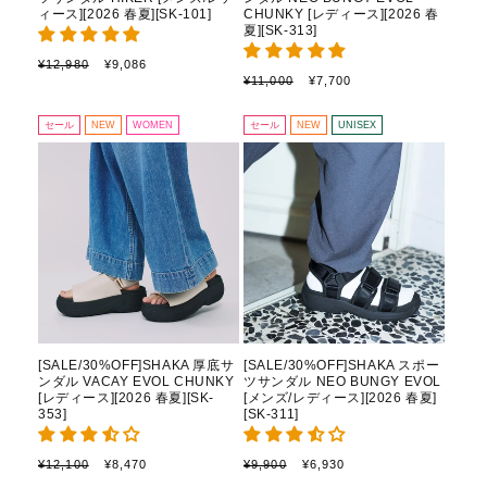
ィース][2026 春夏][SK-101]
CHUNKY [レディース][2026 春
夏][SK-313]
通
セ
¥12,980
¥9,086
通
セ
常
ー
¥11,000
¥7,700
常
ー
価
ル
価
ル
格
価
セール
NEW
WOMEN
セール
NEW
UNISEX
格
価
格
格
[SALE/30%OFF]SHAKA 厚底サ
[SALE/30%OFF]SHAKA スポー
ンダル VACAY EVOL CHUNKY
ツサンダル NEO BUNGY EVOL
[レディース][2026 春夏][SK-
[メンズ/レディース][2026 春夏]
353]
[SK-311]
通
セ
通
セ
¥12,100
¥8,470
¥9,900
¥6,930
常
ー
常
ー