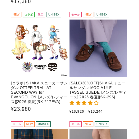
¡
通
¥17,380
常
ー
常
価
ル
格
価
価
NEW
コラボ
限定
UNISEX
セール
NEW
UNISEX
格
格
[コラボ] SHAKA スニーカーサン
[SALE/30%OFF]SHAKA ミュー
ダル OTTER TRAIL AT
ルサンダル MOC MULE
SECOND WAY for
TASSEL SUEDE [メンズ/レディ
EVANGELION [メンズ/レディー
ース][2026 春夏][SK-296]
ス][2026 春夏][SK-217EVA]
通
¥23,980
通
セ
¥18,920
¥13,244
常
常
ー
価
ル
価
セール
NEW
UNISEX
セール
NEW
UNISEX
格
価
格
格