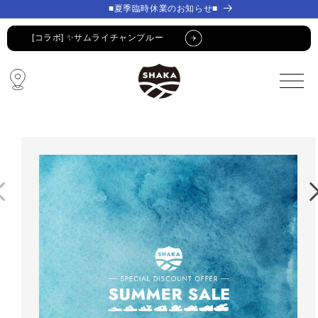
コンテ
コンテ
■夏季臨時休業のお知らせ■
ンツに
ンツに
進む
進む
[コラボ] ✨サムライチャンプルー
🔥 SUMMER SALE 🔥
🩴 POP-UP STORE🩴
コラボ・限定アイテム
公式LINE新規登録でクーポンGET
[コラボ] ✨サムライチャンプルー
🔥 SUMMER SALE 🔥
🩴 POP-UP STORE🩴
コラボ・限定アイテム
公式LINE新規登録でクーポンGET