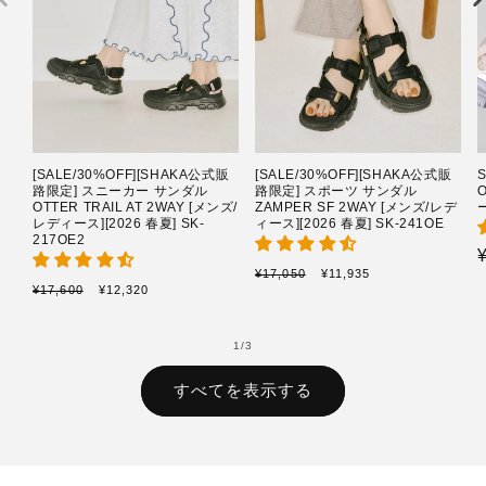
[SALE/30%OFF][SHAKA公式販
[SALE/30%OFF][SHAKA公式販
路限定] スニーカー サンダル
路限定] スポーツ サンダル
OTTER TRAIL AT 2WAY [メンズ/
ZAMPER SF 2WAY [メンズ/レデ
ー
レディース][2026 春夏] SK-
ィース][2026 春夏] SK-241OE
217OE2
通
セ
¥17,050
¥11,935
通
セ
¥17,600
¥12,320
常
ー
常
ー
価
ル
価
ル
格
価
格
価
の
1
/
3
格
格
すべてを表示する