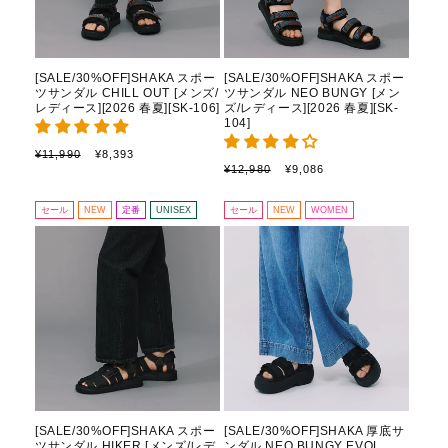
[SALE/30%OFF]SHAKA スポー
[SALE/30%OFF]SHAKA スポー
ツサンダル CHILL OUT [メンズ/
ツサンダル NEO BUNGY [メン
レディース][2026 春夏][SK-106]
ズ/レディース][2026 春夏][SK-
104]
通
セ
¥11,990
¥8,393
通
セ
常
ー
¥12,980
¥9,086
常
ー
価
ル
価
ル
格
価
セール
NEW
定番
UNISEX
セール
NEW
WOMEN
格
価
格
格
[SALE/30%OFF]SHAKA スポー
[SALE/30%OFF]SHAKA 厚底サ
ツサンダル HIKER [メンズ/レデ
ンダル NEO BUNGY EVOL