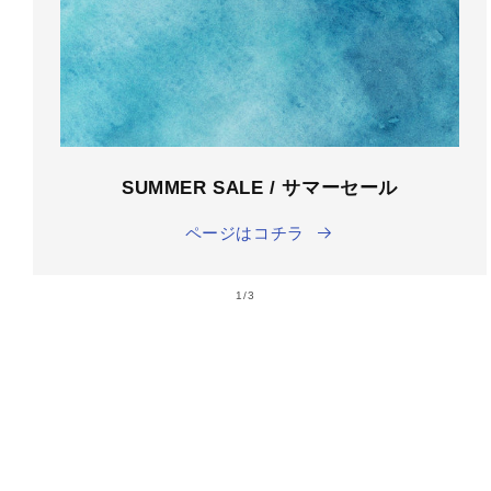
SUMMER SALE / サマーセール
ページはコチラ
の
1
/
3