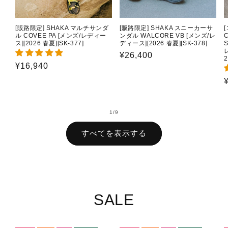
[販路限定] SHAKA マルチサンダ
[販路限定] SHAKA スニーカーサ
ル COVEE PA [メンズ/レディー
ンダル WALCORE VB [メンズ/レ
C
ス][2026 春夏][SK-377]
ディース][2026 春夏][SK-378]
通
¥26,400
2
通
¥16,940
常
常
価
価
格
格
の
1
/
9
すべてを表示する
SALE