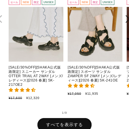
セール
NEW
限定
UNISEX
セール
NEW
限定
UNISEX
[SALE/30%OFF][SHAKA公式販
[SALE/30%OFF][SHAKA公式販
路限定] スニーカー サンダル
路限定] スポーツ サンダル
OTTER TRAIL AT 2WAY [メンズ/
ZAMPER SF 2WAY [メンズ/レデ
レディース][2026 春夏] SK-
ィース][2026 春夏] SK-241OE
2
217OE2
通
セ
¥17,050
¥11,935
¥
通
セ
¥17,600
¥12,320
常
ー
常
ー
価
ル
価
ル
格
価
格
価
の
1
/
9
格
格
すべてを表示する