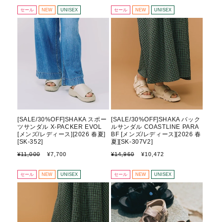
価
ル
価
ル
セール
NEW
UNISEX
セール
NEW
UNISEX
格
価
格
価
格
格
[SALE/30%OFF]SHAKA スポー
[SALE/30%OFF]SHAKA バック
ツサンダル X-PACKER EVOL
ルサンダル COASTLINE PARA
[メンズ/レディース][2026 春夏]
BF [メンズ/レディース][2026 春
[SK-352]
夏][SK-307V2]
通
セ
通
セ
¥11,000
¥7,700
¥14,960
¥10,472
常
ー
常
ー
価
ル
価
ル
セール
NEW
UNISEX
セール
NEW
UNISEX
格
価
格
価
格
格