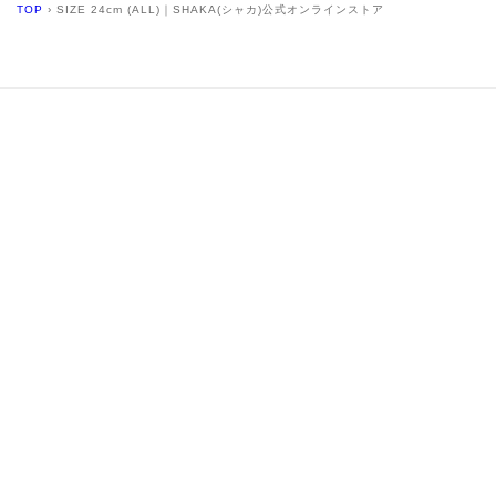
TOP
›
SIZE 24cm (ALL)｜SHAKA(シャカ)公式オンラインストア
MAIL MAGAZINE
SEND
Enter E-mail
Facebook
Instagram
YouTube
X
(Twitter)
CONTACT
SUPPORT
よくあるご質問
ご利用ガイド
お問い合わせ
修理について