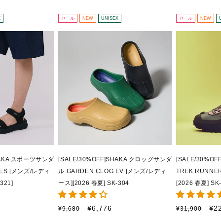
格
価
価
ル
格
格
価
X
セール
NEW
UNISEX
セール
NEW
格
SHAKA スポーツサンダ
[SALE/30%OFF]SHAKA クロッグサンダ
[SALE/30%O
GES [メンズ/レディ
ル GARDEN CLOG EV [メンズ/レディ
TREK RUNNE
321]
ース][2026 春夏] SK-304
[2026 春夏] SK
通
セ
通
セ
¥6,776
¥2
¥9,680
¥31,900
常
ー
常
ー