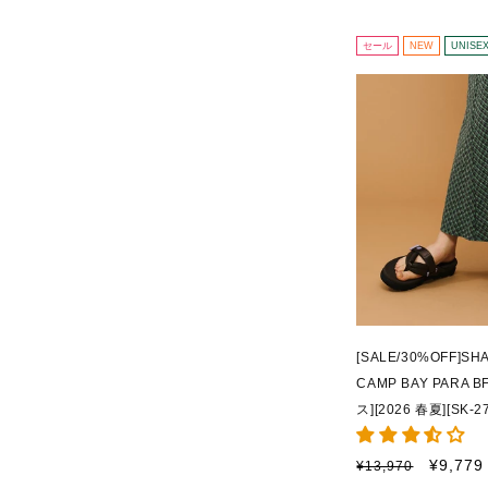
格
価
格
セール
NEW
UNISE
[SALE/30%OFF]
CAMP BAY PARA 
ス][2026 春夏][SK-2
通
セ
¥9,779
¥13,970
常
ー