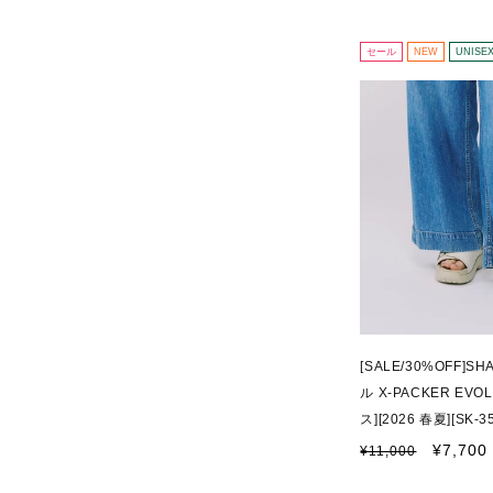
常
ー
価
ル
格
価
セール
NEW
UNISE
格
[SALE/30%OFF]
ル X-PACKER EV
ス][2026 春夏][SK-35
通
セ
¥7,700
¥11,000
常
ー
価
ル