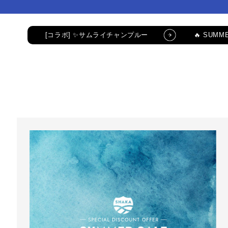
コンテ
コンテ
ンツに
ンツに
進む
進む
[コラボ] ✨サムライチャンプルー
🔥 SUMME
公式LINE新規登録でクーポンGET
[コラボ
コラボ・限定アイテム
公式LINE新規登録で