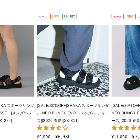
–
X
セール
NEW
UNISEX
セール
NEW
SHAKA スポーツサンダ
[SALE/30%OFF]SHAKA スポーツサンダ
[SALE/30%O
ASSEL [メンズ/レデ
ル NEO BUNGY EVOL [メンズ/レディー
NEO BUNGY 
K-274]
ス][2026 春夏][SK-311]
ース][2026 春夏]
通
セ
通
セ
¥6,930
¥7
¥9,900
¥11,000