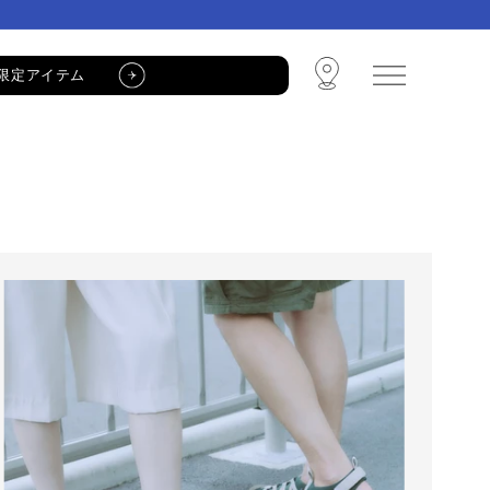
限定アイテム
🩴 POP-UP STORE🩴