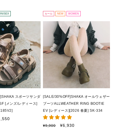
常
ー
価
ル
格
価
UNISEX
セール
NEW
WOMEN
格
FF]SHAKA スポーツサンダ
[SALE/30%OFF]SHAKA オールウェザー
T SF [メンズ/レディース]
ブーツALLWEATHER RING BOOTIE
-185V2]
EV [レディース][2026 春夏] SK-334
1,550
通
セ
¥6,930
¥9,900