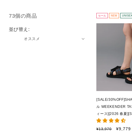
73個の商品
セール
NEW
UNISE
並び替え:
[SALE/30%OFF]
ル WEEKENDER T
ィース][2026 春夏][S
通
セ
¥9,779
¥13,970