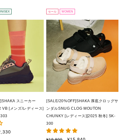
格
価
格
UNISEX
セール
WOMEN
FF]SHAKA スニーカー
[SALE/20%OFF]SHAKA 厚底クロッグサ
R VB [メンズ/レディース]
ンダルSNUG CLOG MOUTON
-303
CHUNKY [レディース][2025 秋冬] SK-
300
2,330
通
セ
¥15,840
¥19,800