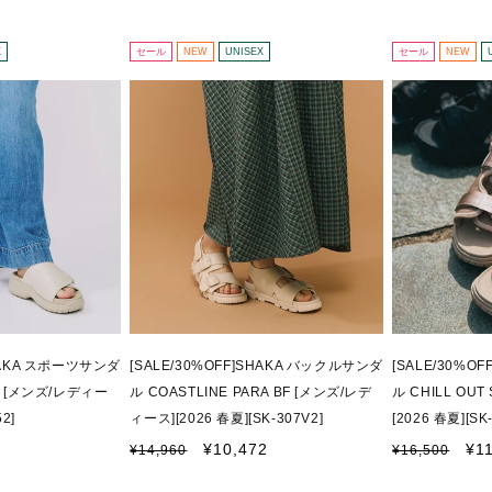
常
ー
常
ー
価
ル
価
ル
格
価
格
価
X
セール
NEW
UNISEX
セール
NEW
格
格
SHAKA スポーツサンダ
[SALE/30%OFF]SHAKA バックルサンダ
[SALE/30%O
OL [メンズ/レディー
ル COASTLINE PARA BF [メンズ/レデ
ル CHILL OU
2]
ィース][2026 春夏][SK-307V2]
[2026 春夏][SK
通
セ
通
セ
¥10,472
¥1
¥14,960
¥16,500
常
ー
常
ー
価
ル
価
ル