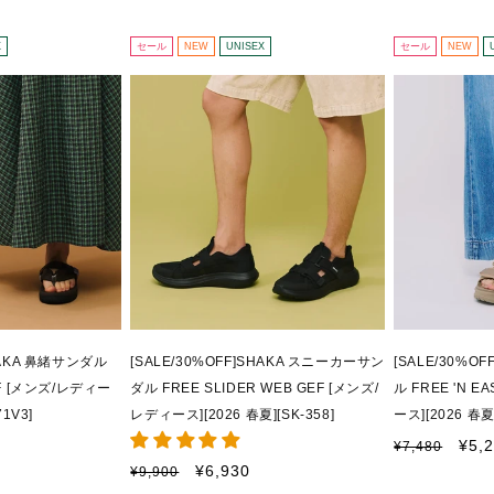
格
価
格
価
格
格
X
セール
NEW
UNISEX
セール
NEW
SHAKA 鼻緒サンダル
[SALE/30%OFF]SHAKA スニーカーサン
[SALE/30%O
BF [メンズ/レディー
ダル FREE SLIDER WEB GEF [メンズ/
ル FREE 'N E
71V3]
レディース][2026 春夏][SK-358]
ース][2026 春夏]
通
セ
¥5,
¥7,480
常
ー
通
セ
¥6,930
¥9,900
価
ル
常
ー