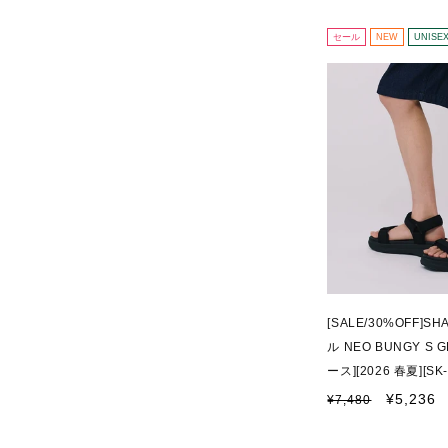
価
ル
格
価
セール
NEW
UNISE
格
[SALE/30%OFF]
ル NEO BUNGY S 
ース][2026 春夏][SK-
通
セ
¥5,236
¥7,480
常
ー
価
ル