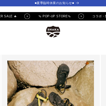
■夏季臨時休業のお知らせ■
R SALE 🔥
🩴 POP-UP STORE🩴
コラボ・
] ✨サムライチャンプルー
🔥 SUMMER SALE 🔥
クーポンGET