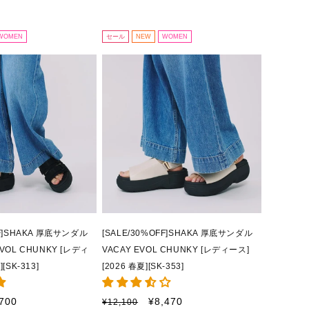
¡
WOMEN
セール
NEW
WOMEN
FF]SHAKA 厚底サンダル
[SALE/30%OFF]SHAKA 厚底サンダル
EVOL CHUNKY [レディ
VACAY EVOL CHUNKY [レディース]
[SK-313]
[2026 春夏][SK-353]
通
セ
,700
¥8,470
¥12,100