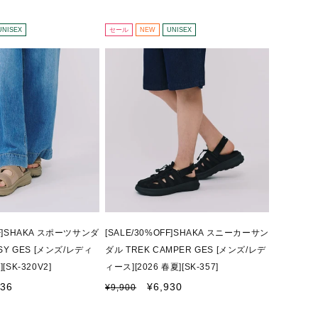
常
ー
価
ル
格
価
UNISEX
セール
NEW
UNISEX
格
FF]SHAKA スポーツサンダ
[SALE/30%OFF]SHAKA スニーカーサン
ASY GES [メンズ/レディ
ダル TREK CAMPER GES [メンズ/レデ
[SK-320V2]
ィース][2026 春夏][SK-357]
通
セ
236
¥6,930
¥9,900
常
ー
価
ル