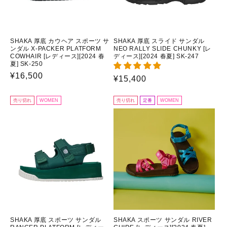
SHAKA 厚底 カウヘア スポーツ サ
SHAKA 厚底 スライド サンダル
ンダル X-PACKER PLATFORM
NEO RALLY SLIDE CHUNKY [レ
COWHAIR [レディース][2024 春
ディース][2024 春夏] SK-247
夏] SK-250
通
¥16,500
通
¥15,400
常
常
価
価
売り切れ
WOMEN
売り切れ
定番
WOMEN
格
格
SHAKA 厚底 スポーツ サンダル
SHAKA スポーツ サンダル RIVER