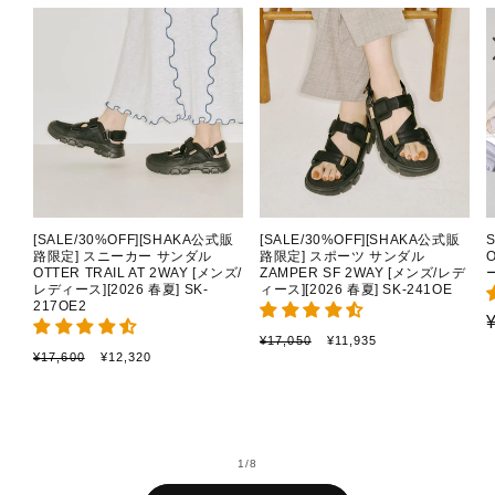
[SALE/30%OFF][SHAKA公式販
[SALE/30%OFF][SHAKA公式販
路限定] スニーカー サンダル
路限定] スポーツ サンダル
OTTER TRAIL AT 2WAY [メンズ/
ZAMPER SF 2WAY [メンズ/レデ
ー
レディース][2026 春夏] SK-
ィース][2026 春夏] SK-241OE
217OE2
通
セ
¥17,050
¥11,935
通
セ
¥17,600
¥12,320
常
ー
常
ー
価
ル
価
ル
格
価
格
価
格
格
の
1
/
8