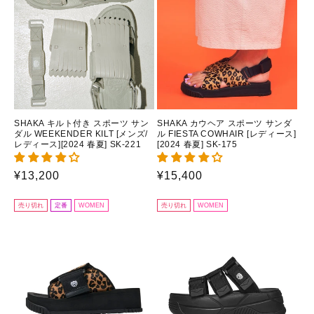
SHAKA キルト付き スポーツ サン
SHAKA カウヘア スポーツ サンダ
ダル WEEKENDER KILT [メンズ/
ル FIESTA COWHAIR [レディース]
レディース][2024 春夏] SK-221
[2024 春夏] SK-175
通
¥13,200
通
¥15,400
常
常
価
価
売り切れ
定番
WOMEN
売り切れ
WOMEN
格
格