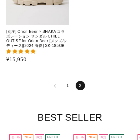
[別注] Orion Beer × SHAKA コラ
ボレーション サンダル CHILL
OUT SF for Orion Beer [メンズ/レ
ディース][2024 春夏] SK-185OB
通
¥15,950
常
価
格
1
2
BEST SELLER
セール
NEW
限定
UNISEX
セール
NEW
限定
UNISEX