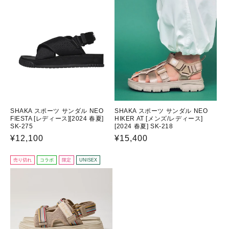
¡
格
SHAKA スポーツ サンダル NEO
SHAKA スポーツ サンダル NEO
FIESTA [レディース][2024 春夏]
HIKER AT [メンズ/レディース]
SK-275
[2024 春夏] SK-218
通
¥12,100
通
¥15,400
常
常
価
価
売り切れ
コラボ
限定
UNISEX
格
格