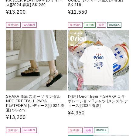
RANGER PLATFORM [レディー
GUIDE [レディース][2024 春夏]
ス][2024 春夏] SK-280
SK-118
通
¥13,200
通
¥11,550
常
常
価
価
売り切れ
WOMEN
売り切れ
コラボ
限定
UNISEX
格
格
SHAKA 厚底 スポーツ サンダル
[別注] Orion Beer × SHAKA コラ
NEO FREEFALL PARA
ボレーション Tシャツ [メンズ/レデ
PLATFORM [レディース][2024 春
ィース][2024 春夏]
夏] SK-279
通
¥4,950
通
¥13,200
常
常
価
価
売り切れ
WOMEN
売り切れ
定番
UNISEX
格