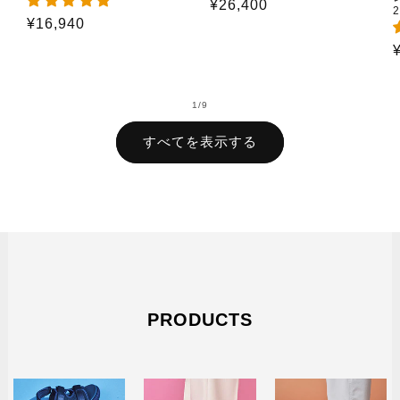
通
¥26,400
2
通
¥16,940
常
常
価
価
格
格
の
1
/
9
すべてを表示する
PRODUCTS