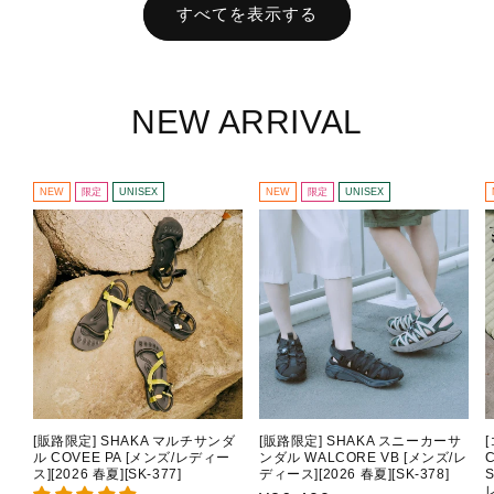
すべてを表示する
NEW ARRIVAL
NEW
限定
UNISEX
NEW
限定
UNISEX
[販路限定] SHAKA マルチサンダ
[販路限定] SHAKA スニーカーサ
ル COVEE PA [メンズ/レディー
ンダル WALCORE VB [メンズ/レ
C
ス][2026 春夏][SK-377]
ディース][2026 春夏][SK-378]