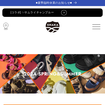
コンテ
コンテ
■夏季臨時休業のお知らせ■
ンツに
ンツに
進む
進む
[コラボ] ✨サムライチャンプルー
🔥 SUMMER SALE 🔥
🩴 POP-UP STORE🩴
コラボ・限定アイテム
公式LINE新規登録でクーポンGET
[コラボ] ✨サムライチャンプルー
🔥 SUMMER SALE 🔥
🩴 POP-UP STORE🩴
コラボ・限定アイテム
公式LINE新規登録でクーポンGET