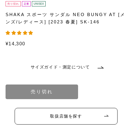
売り切れ
定番
UNISEX
SHAKA スポーツ サンダル NEO BUNGY AT [メ
ンズ/レディース] [2023 春夏] SK-146
通
¥14,300
常
価
格
サイズガイド・測定について
バ
バ
バ
バ
リ
リ
リ
リ
エ
エ
エ
エ
ー
ー
ー
ー
シ
シ
シ
シ
ョ
ョ
ョ
ョ
売り切れ
ン
ン
ン
ン
バ
バ
バ
バ
は
は
は
は
リ
リ
リ
リ
売
売
売
売
エ
エ
エ
エ
り
り
り
り
ー
ー
ー
ー
バ
バ
バ
バ
切
切
切
切
シ
シ
シ
シ
リ
リ
リ
リ
れ
れ
れ
れ
ョ
ョ
ョ
ョ
エ
エ
エ
エ
取扱店舗を探す
て
て
て
て
ン
ン
ン
ン
ー
ー
ー
ー
バ
い
い
い
い
は
は
は
は
シ
シ
シ
シ
リ
る
る
る
る
売
売
売
売
ョ
ョ
ョ
ョ
エ
か
か
か
か