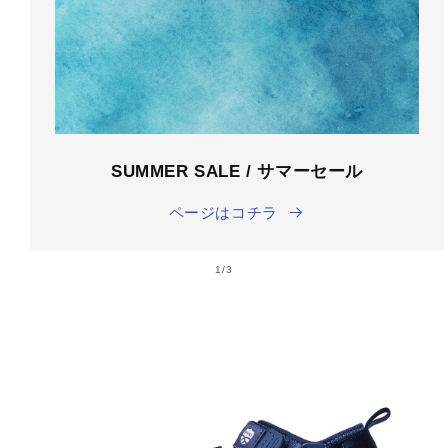
SUMMER SALE / サマーセール
ページはコチラ
の
1
/
3
商品情
報にス
キップ