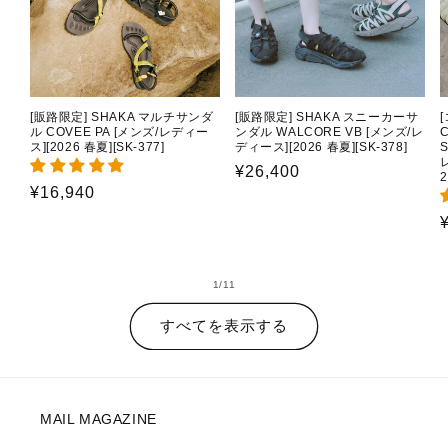
[販路限定] SHAKA マルチサンダ
[販路限定] SHAKA スニーカーサ
ル COVEE PA [メンズ/レディー
ンダル WALCORE VB [メンズ/レ
C
ス][2026 春夏][SK-377]
ディース][2026 春夏][SK-378]
通
¥26,400
2
通
¥16,940
常
常
価
価
格
格
の
1
/
11
すべてを表示する
MAIL MAGAZINE