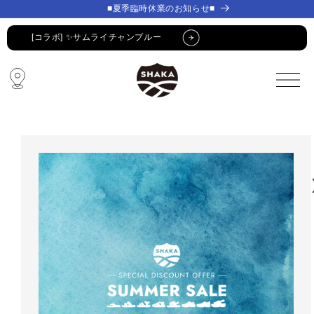
コンテ
コンテ
■夏季臨時休業のお知らせ■
ンツに
ンツに
進む
進む
[コラボ] ✨サムライチャンプルー
🔥 SUMMER SALE 🔥
🩴 POP-UP STORE🩴
コラボ・限定アイテム
公式LINE新規登録でクーポンGET
[コラボ] ✨サムライチャンプルー
🔥 SUMMER SALE 🔥
🩴 POP-UP STORE🩴
コラボ・限定アイテム
公式LINE新規登録でクーポンGET