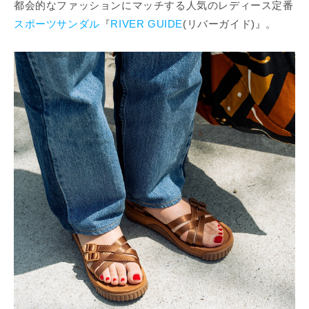
¡
都会的なファッションにマッチする人気のレディース定番
スポーツサンダル
『
RIVER GUIDE
(リバーガイド)』。