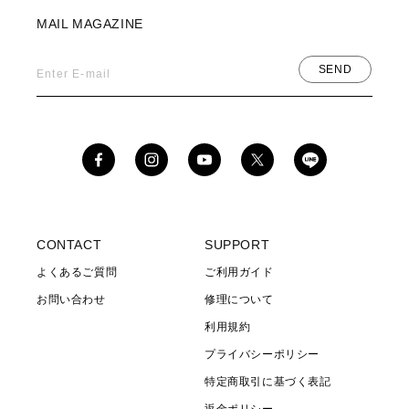
ツサンダルの気軽で軽快な履き心地をスニーカーの安定感が融合
MAIL MAGAZINE
したSHAKAを代表する1足。この『OTTER TRAIL AT SECOND
WAY』に『新世紀エヴァンゲリオン』の魂を宿した3つのコラボ
SEND
Enter E-mail
モデルが誕生。EVA-01(初号機)、EVA-00(零号機)、EVA- 02(弐
号機)の3タイプがラインナップ。各機体をイメージさせるカラー
ウェイで仕上げた今シリーズは、機体カラーをファッションの視
点で再構築することでタウンユースへと落とし込みました。注目
Facebook
Instagram
YouTube
X
は『エヴァンゲリオン』の世界観をより強く感じさせる機体名を
(Twitter)
プリントしたスペシャルストラップ。その日の気分やコーディネ
ートに合わせてストラップを付け外し出来る2WAY仕様となって
います。ベーシックなカジュアルスタイルやアウトドアコーデに
CONTACT
SUPPORT
はもちろん、トレンド感のあるモードな装いにも相性抜群な高級
よくあるご質問
ご利用ガイド
感のあるコラボアイテムに仕上げました。■別注ポイント１：零号
お問い合わせ
修理について
機/初号機/弐号機の機体カラーをイメージしたフルカスタム２：踵
ストラップが取り外せる2WAY仕様３：踵ストラップのテープエ
利用規約
ンドパーツと金具フックが蓄光により暗闇で光る特別仕様※蓄光
プライバシーポリシー
仕様の特性上、金具フックに多少の擦れが生じている場合がござ
特定商取引に基づく表記
います。予めご了承ください。
返金ポリシー