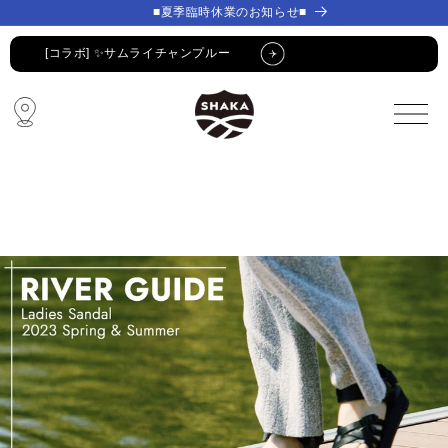
コンテ
コンテ
■夏季臨時休業のお知らせ■
ンツに
ンツに
進む
進む
[コラボ] ✨サムライチャンプルー
🔥 SUMMER SALE 🔥
🩴 POP-UP STORE🩴
コラボ・限定アイテム
公式LINE新規登録でクーポンGET
[コラボ] ✨サムライチャンプルー
🔥 SUMMER SALE 🔥
🩴 POP-UP STORE🩴
コラボ・限定アイテム
公式LINE新規登録でクーポンGET