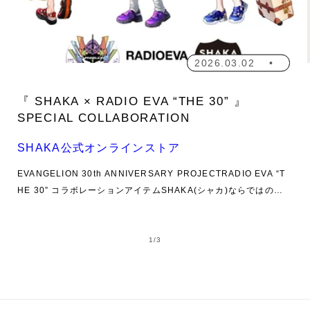
2026.03.02
『 SHAKA × RADIO EVA “THE 30” 』
SPECIAL COLLABORATION
SHAKA公式オンラインストア
EVANGELION 30th ANNIVERSARY PROJECTRADIO EVA “T
HE 30” コラボレーションアイテムSHAKA(シャカ)ならではのス
ポーツサンダルの手軽さとスニーカーの安定性を兼ね備えたスニ
ーカーサンダル=スニサン『OTTER TRAIL AT (オッタートレイル
の
AT)』をベースに、踵ストラップを着脱式にしてスニサンとしても
1
/
3
スライドサンダルとしても履ける2WAY仕様にカスタムした『OT
TER TRAIL AT SECONDWAY』。サンダルらしく適度に肌見え
したデザインとスニーカーライクなメッシュ素材にTPUマッドガ
ード、そして特徴的なZ型のベルトデザインを掛け合わせ、スポー