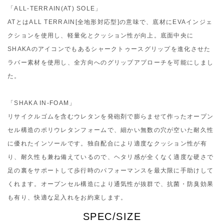
「ALL-TERRAIN(AT) SOLE」
ATとはALL TERRAIN[全地形対応型]の意味で、底材にEVAインジェ
クションを使用し、軽量化とクッション性が向上。底面中央に
SHAKAのアイコンでもあるシャークトゥースグリップを進化させた
ラバー素材を使用し、全方向へのグリップアプローチを可能にしまし
た。
「SHAKA IN-FOAM」
リサイクルゴムを含むウレタンを発砲剤で膨らませて作ったオープン
セル構造のポリウレタンフォームで、細かい無数の穴が空いた耐久性
に優れたインソールです。独自配合により適度なクッション性が有
り、耐久性も兼ね備えているので、ヘタリ感が全くなく適度な硬さで
足の裏をサポートして歩行時のパフォーマンスを最大限に手助けして
くれます。オープンセル構造により通気性が抜群で、抗菌・防臭効果
も有り、快適な足入れをお約束します。
SPEC/SIZE