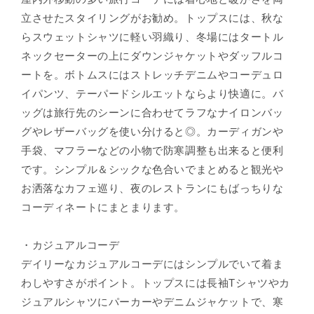
立させたスタイリングがお勧め。トップスには、秋な
らスウェットシャツに軽い羽織り、冬場にはタートル
ネックセーターの上にダウンジャケットやダッフルコ
ートを。ボトムスにはストレッチデニムやコーデュロ
イパンツ、テーパードシルエットならより快適に。バ
ッグは旅行先のシーンに合わせてラフなナイロンバッ
グやレザーバッグを使い分けると◎。カーディガンや
手袋、マフラーなどの小物で防寒調整も出来ると便利
です。シンプル＆シックな色合いでまとめると観光や
お洒落なカフェ巡り、夜のレストランにもばっちりな
コーディネートにまとまります。
・カジュアルコーデ
デイリーなカジュアルコーデにはシンプルでいて着ま
わしやすさがポイント。トップスには長袖Tシャツやカ
ジュアルシャツにパーカーやデニムジャケットで、寒