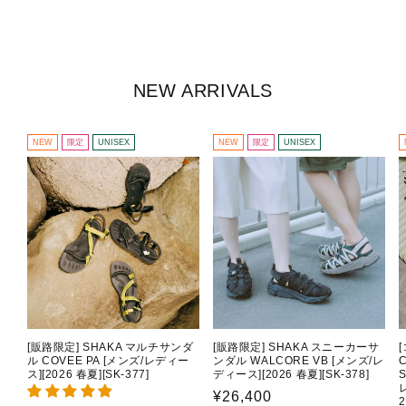
NEW ARRIVALS
NEW
限定
UNISEX
NEW
限定
UNISEX
[販路限定] SHAKA マルチサンダ
[販路限定] SHAKA スニーカーサ
ル COVEE PA [メンズ/レディー
ンダル WALCORE VB [メンズ/レ
C
ス][2026 春夏][SK-377]
ディース][2026 春夏][SK-378]
通
¥26,400
2