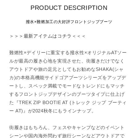
PRODUCT DESCRIPTION
撥水×難燃加工の大好評フロントジップブーツ
＞＞＞最新アイテムはコチラ＜＜＜
難燃性×デイリーに重宝する撥水性×オリジナルATソー
ルが最高の履き心地を実現させた、街履きだけでなく
アウトドアや旅の足元としてもお勧めなSHAKA(シャ
カ)の本格高機能サイドゴアブーツシリーズをアップデ
ートし、スペック満載でモードなトレンドにもマッチ
するフロントジップデザインのブーツタイプに仕上げ
た『TREK ZIP BOOTIE AT (トレック ジップ ブーティ
ー AT)』が2024秋冬にもラインナップ。
街履きはもちろん、フェスやキャンプなどのイベント
シーンや国内海外問わず旅行シーンなどアウトドアで