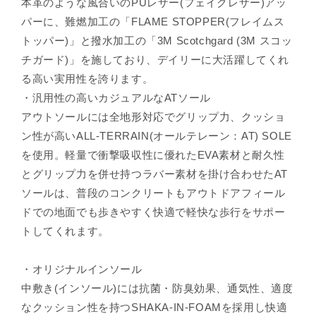
本革のような風合いのPUレザー(フェイクレザー)アッ
パーに、難燃加工の「FLAME STOPPER(フレイムス
トッパー)」と撥水加工の「3M Scotchgard (3M スコッ
チガード)」を施しており、デイリーに大活躍してくれ
る高い実用性を誇ります。
・汎用性の高いカジュアルなATソール
アウトソールには全地形対応でグリップ力、クッショ
ン性が高いALL-TERRAIN(オールテレーン：AT) SOLE
を使用。軽量で衝撃吸収性に優れたEVA素材と耐久性
とグリップ力を併せ持つラバー素材を掛け合わせたAT
ソールは、普段のコンクリートもアウトドアフィール
ドでの地面でも歩きやすく快適で軽快な歩行をサポー
トしてくれます。
・オリジナルインソール
中敷き(インソール)には抗菌・防臭効果、通気性、適度
なクッション性を持つSHAKA-IN-FOAMを採用し快適