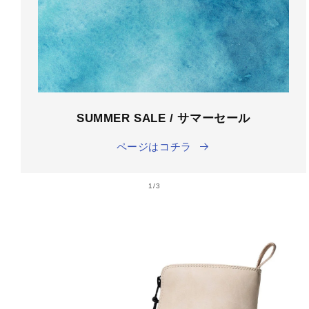
SUMMER SALE / サマーセール
ページはコチラ
の
1
/
3
商品情
報にス
キップ