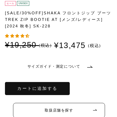
セール
UNISEX
[SALE/30%OFF]SHAKA フロントジップ ブーツ
TREK ZIP BOOTIE AT [メンズ/レディース]
[2024 秋冬] SK-228
¥19,250
¥13,475
通
セ
常
ー
価
ル
格
価
格
サイズガイド・測定について
バ
リ
エ
ー
シ
ョ
カートに追加する
ン
バ
バ
は
リ
リ
売
エ
エ
り
ー
ー
バ
バ
バ
切
シ
シ
リ
リ
リ
れ
ョ
ョ
エ
エ
エ
取扱店舗を探す
て
ン
ン
ー
ー
ー
バ
い
は
は