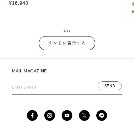
通
¥16,940
常
常
価
価
格
格
の
1
/
11
すべてを表示する
MAIL MAGAZINE
SEND
Enter E-mail
Facebook
Instagram
YouTube
X
(Twitter)