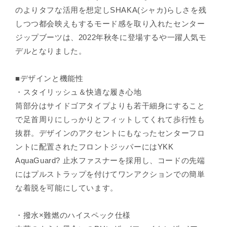
¡
のよりタフな活用を想定しSHAKA(シャカ)らしさを残
しつつ都会映えもするモード感を取り入れたセンター
ジップブーツは、2022年秋冬に登場するや一躍人気モ
デルとなりました。
■デザインと機能性
・スタイリッシュ＆快適な履き心地
筒部分はサイドゴアタイプよりも若干細身にすること
で足首周りにしっかりとフィットしてくれて歩行性も
抜群。デザインのアクセントにもなったセンターフロ
ントに配置されたフロントジッパーにはYKK
AquaGuard? 止水ファスナーを採用し、コードの先端
にはプルストラップを付けてワンアクションでの簡単
な着脱を可能にしています。
・撥水×難燃のハイスペック仕様