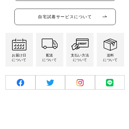
シ
シ
シ
リ
る
売
売
ョ
ョ
ョ
エ
か
り
り
ン
ン
ン
ー
販
切
切
は
は
は
シ
売
れ
れ
売
売
売
自宅試着サービスについて
ョ
で
て
て
り
り
り
ン
き
い
い
切
切
切
は
ま
る
る
れ
れ
れ
売
せ
か
か
て
て
て
り
ん
販
販
い
い
い
切
売
売
る
る
る
れ
で
で
か
か
か
て
き
き
販
販
販
い
ま
ま
売
売
売
る
お届け日
配送
支払い方法
送料
せ
せ
で
で
で
か
ん
ん
について
について
について
について
き
き
き
販
ま
ま
ま
売
せ
せ
せ
で
ん
ん
ん
き
ま
せ
ん
facebook
twitter
Instagram
LINE