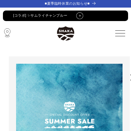
コンテ
コンテ
■夏季臨時休業のお知らせ■
ンツに
ンツに
進む
進む
[コラボ] ✨サムライチャンプルー
🔥 SUMMER SALE 🔥
🩴 POP-UP STORE🩴
コラボ・限定アイテム
公式LINE新規登録でクーポンGET
[コラボ] ✨サムライチャンプルー
🔥 SUMMER SALE 🔥
🩴 POP-UP STORE🩴
コラボ・限定アイテム
公式LINE新規登録でクーポンGET