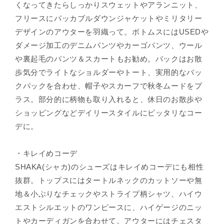
くなってきたらしっかりスウェットやアランニット、
フリースにパッカブルダウンジャケットやミリタリー
デザインのアウターを羽織って。ボトムスにはUSEDや
ダメージ加工のデニムパンツやカーゴパンツ、ウール
や裏起毛のパンツ＆スカートもお勧め。バックはお散
歩気分でライトなショルダーやトート、実用的なバッ
クパックを合わせ、帽子やスカーフで秋冬ムードをプ
ラス。部分的に柄物も取り入れると、休日のお散歩や
ショッピングなどデイリースタイルにピッタリなコー
デに。
・キレイめコーデ
SHAKA(シャカ)のシューズはキレイめコーデにも相性
抜群。トップスにはタートルネックのカットソーや無
地＆小ぶりなチェックやストライプ柄シャツ、ハイウ
エストシルエットのワンピースに、ハイゲージのニッ
トやカーディガンを合わせて。アウターにはチェスタ