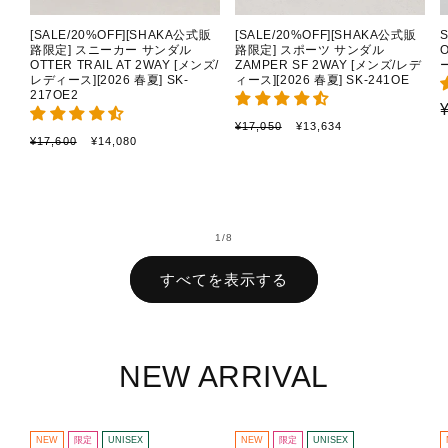
[SALE/20%OFF][SHAKA公式販
[SALE/20%OFF][SHAKA公式販
路限定] スニーカー サンダル
路限定] スポーツ サンダル
OTTER TRAIL AT 2WAY [メンズ/
ZAMPER SF 2WAY [メンズ/レデ
ー
レディース][2026 春夏] SK-
ィース][2026 春夏] SK-241OE
217OE2
通
セ
¥17,050
¥13,634
通
セ
¥17,600
¥14,080
常
ー
常
ー
価
ル
価
ル
格
価
格
価
格
格
の
1
/
8
すべてを表示する
NEW ARRIVAL
NEW
限定
UNISEX
NEW
限定
UNISEX