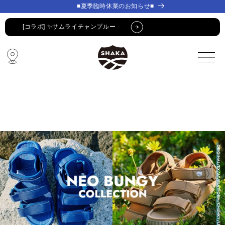
コンテ
コンテ
■夏季臨時休業のお知らせ■
ンツに
ンツに
進む
進む
[コラボ] ✨サムライチャンプルー
🔥 SUMMER SALE 🔥
🩴 POP-UP STORE🩴
コラボ・限定アイテム
公式LINE新規登録でクーポンGET
[コラボ] ✨サムライチャンプルー
🔥 SUMMER SALE 🔥
🩴 POP-UP STORE🩴
コラボ・限定アイテム
公式LINE新規登録でクーポンGET