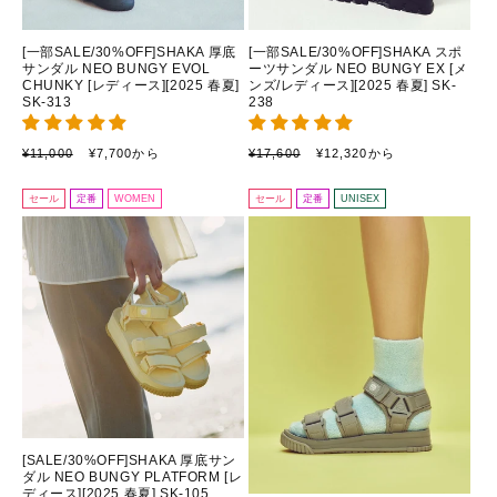
¡
[一部SALE/30%OFF]SHAKA 厚底
[一部SALE/30%OFF]SHAKA スポ
サンダル NEO BUNGY EVOL
ーツサンダル NEO BUNGY EX [メ
CHUNKY [レディース][2025 春夏]
ンズ/レディース][2025 春夏] SK-
SK-313
238
通
セ
通
セ
¥11,000
¥7,700から
¥17,600
¥12,320から
常
ー
常
ー
価
ル
価
ル
セール
定番
WOMEN
セール
定番
UNISEX
格
価
格
価
格
格
[SALE/30%OFF]SHAKA 厚底サン
ダル NEO BUNGY PLATFORM [レ
ディース][2025 春夏] SK-105