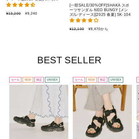
[一部SALE/30%OFF]SHAKA スポ
ーツサンダル NEO BUNGY [メン
通
セ
¥13,200
¥9,240
ズ/レディース][2025 春夏] SK-104
常
ー
価
ル
通
セ
¥12,100
¥8,470から
格
価
常
ー
格
価
ル
格
価
格
BEST SELLER
セール
NEW
限定
UNISEX
セール
NEW
限定
UNISEX