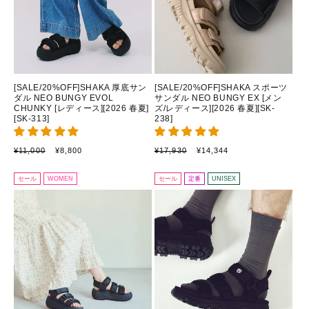
[SALE/20%OFF]SHAKA 厚底サン
[SALE/20%OFF]SHAKA スポーツ
ダル NEO BUNGY EVOL
サンダル NEO BUNGY EX [メン
CHUNKY [レディース][2026 春夏]
ズ/レディース][2026 春夏][SK-
[SK-313]
238]
通
セ
通
セ
¥11,000
¥8,800
¥17,930
¥14,344
常
ー
常
ー
価
ル
価
ル
セール
WOMEN
セール
定番
UNISEX
格
価
格
価
格
格