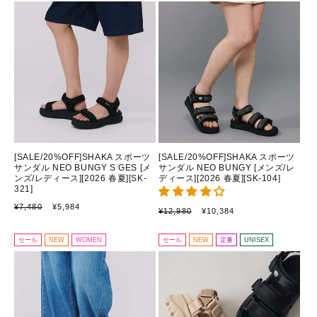
[SALE/20%OFF]SHAKA スポーツ
[SALE/20%OFF]SHAKA スポーツ
サンダル NEO BUNGY S GES [メ
サンダル NEO BUNGY [メンズ/レ
ンズ/レディース][2026 春夏][SK-
ディース][2026 春夏][SK-104]
321]
通
セ
¥7,480
¥5,984
通
セ
¥12,980
¥10,384
常
ー
常
ー
価
ル
価
ル
セール
NEW
WOMEN
セール
NEW
定番
UNISEX
格
価
格
価
格
格