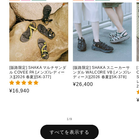
[販路限定] SHAKA マルチサンダ
[販路限定] SHAKA スニーカーサ
ル COVEE PA [メンズ/レディー
ンダル WALCORE VB [メンズ/レ
C
ス][2026 春夏][SK-377]
ディース][2026 春夏][SK-378]
通
¥26,400
2
通
¥16,940
常
常
価
価
格
格
の
1
/
9
すべてを表示する