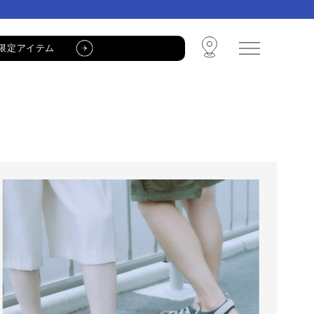
限定アイテム
🩴 POP-UP STORE🩴