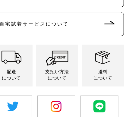
販
販
切
切
切
売
売
れ
れ
れ
で
で
て
て
て
き
き
い
い
い
ま
ま
る
る
る
せ
せ
自宅試着サービスについて
か
か
か
ん
ん
販
販
販
売
売
売
で
で
で
き
き
き
ま
ま
ま
せ
せ
せ
ん
ん
ん
配送
支払い方法
送料
について
について
について
twitter
Instagram
LINE