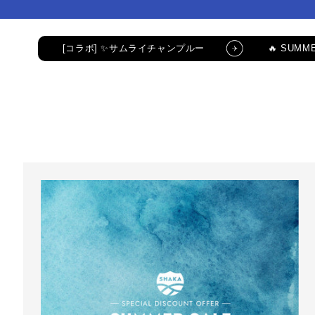
コンテ
コンテ
ンツに
ンツに
進む
進む
[コラボ] ✨サムライチャンプルー
🔥 SUMME
公式LINE新規登録でクーポンGET
[コラボ
コラボ・限定アイテム
公式LINE新規登録で