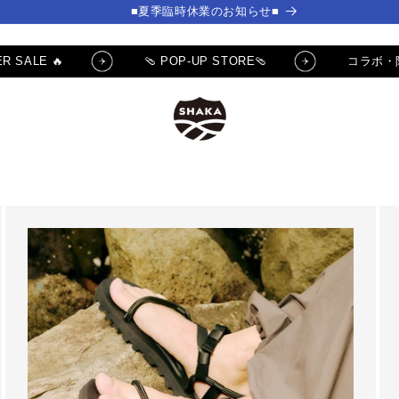
■夏季臨時休業のお知らせ■
R SALE 🔥
🩴 POP-UP STORE🩴
コラボ・
] ✨サムライチャンプルー
🔥 SUMMER SALE 🔥
クーポンGET