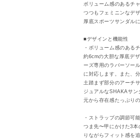
ボリューム感のあるチャ
つつもフェミニンなデ
厚底スポーツサンダル
■デザインと機能性
・ボリューム感のある
約6cmの大胆な厚底デ
ーズ専用のラバーソー
に対応します。また、分
土踏まず部分のアーチ
ジュアルなSHAKAサ
元から存在感たっぷり
・ストラップの調節可
つま先〜甲にかけた3本
りながらフィット感を