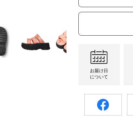
販
切
切
売
れ
れ
で
て
て
き
い
い
ま
る
る
せ
か
か
ん
販
販
売
売
で
で
き
き
ま
ま
せ
せ
ん
ん
お届け日
について
facebook