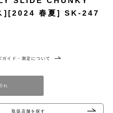
LY SLIDE CHUNKY
[2024 春夏] SK-247
ズガイド・測定について
バ
バ
リ
リ
エ
エ
ー
ー
シ
シ
ョ
ョ
ン
ン
バ
バ
バ
は
は
リ
リ
リ
切れ
売
売
エ
エ
エ
り
り
ー
ー
ー
切
切
シ
シ
シ
れ
れ
ョ
ョ
ョ
て
て
ン
ン
ン
い
い
は
は
は
る
る
売
売
売
取扱店舗を探す
か
か
り
り
り