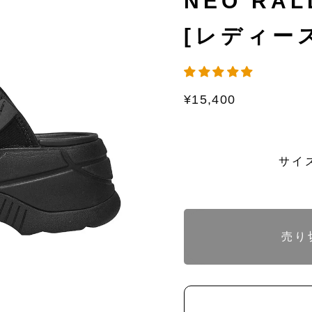
NEO RAL
[レディース]
通
¥15,400
常
価
格
バ
サイ
リ
エ
ー
シ
ョ
ン
バ
バ
は
リ
リ
売り
売
エ
エ
り
ー
ー
切
シ
シ
れ
ョ
ョ
て
ン
ン
い
は
は
る
売
売
か
り
り