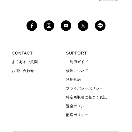
モデルが誕生。EVA-01(初号機)、EVA-00(零号機)、EVA- 02(弐
号機)の3タイプがラインナップ。各機体をイメージさせるカラー
ウェイで仕上げた今シリーズは、機体カラーをファッションの視
点で再構築することでタウンユースへと落とし込みました。注目
Facebook
Instagram
YouTube
X
は『エヴァンゲリオン』の世界観をより強く感じさせる機体名を
(Twitter)
プリントしたスペシャルストラップ。その日の気分やコーディネ
ートに合わせてストラップを付け外し出来る2WAY仕様となって
います。ベーシックなカジュアルスタイルやアウトドアコーデに
CONTACT
SUPPORT
はもちろん、トレンド感のあるモードな装いにも相性抜群な高級
よくあるご質問
ご利用ガイド
感のあるコラボアイテムに仕上げました。■別注ポイント１：零号
お問い合わせ
修理について
機/初号機/弐号機の機体カラーをイメージしたフルカスタム２：踵
ストラップが取り外せる2WAY仕様３：踵ストラップのテープエ
利用規約
ンドパーツと金具フックが蓄光により暗闇で光る特別仕様※蓄光
プライバシーポリシー
仕様の特性上、金具フックに多少の擦れが生じている場合がござ
特定商取引に基づく表記
います。予めご了承ください。
返金ポリシー
配送ポリシー