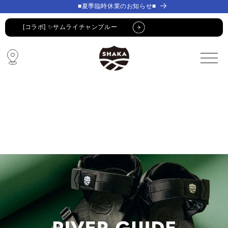
コンテ
コンテ
■夏季臨時休業のお知らせ■
ンツに
ンツに
進む
進む
[コラボ] ✨サムライチャンプルー
🔥 SUMMER SALE 🔥
🩴 POP-UP STORE🩴
コラボ・限定アイテム
公式LINE新規登録でクーポンGET
[コラボ] ✨サムライチャンプルー
🔥 SUMMER SALE 🔥
🩴 POP-UP STORE🩴
コラボ・限定アイテム
公式LINE新規登録でクーポンGET