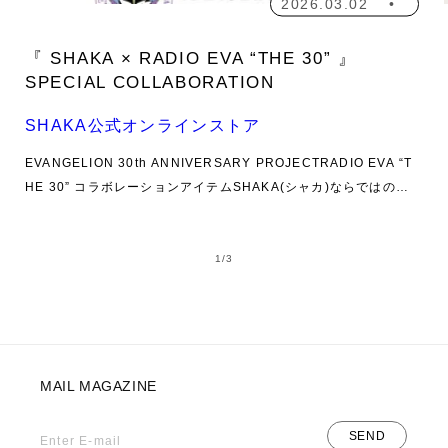
2026.03.02
『 SHAKA × RADIO EVA “THE 30” 』
SPECIAL COLLABORATION
SHAKA公式オンラインストア
EVANGELION 30th ANNIVERSARY PROJECTRADIO EVA “T
HE 30” コラボレーションアイテムSHAKA(シャカ)ならではのス
ポーツサンダルの手軽さとスニーカーの安定性を兼ね備えたスニ
ーカーサンダル=スニサン『OTTER TRAIL AT (オッタートレイル
の
AT)』をベースに、踵ストラップを着脱式にしてスニサンとしても
1
/
3
スライドサンダルとしても履ける2WAY仕様にカスタムした『OT
TER TRAIL AT SECONDWAY』。サンダルらしく適度に肌見え
したデザインとスニーカーライクなメッシュ素材にTPUマッドガ
ード、そして特徴的なZ型のベルトデザインを掛け合わせ、スポー
ツサンダルの気軽で軽快な履き心地をスニーカーの安定感が融合
MAIL MAGAZINE
したSHAKAを代表する1足。この『OTTER TRAIL AT SECOND
WAY』に『新世紀エヴァンゲリオン』の魂を宿した3つのコラボ
SEND
Enter E-mail